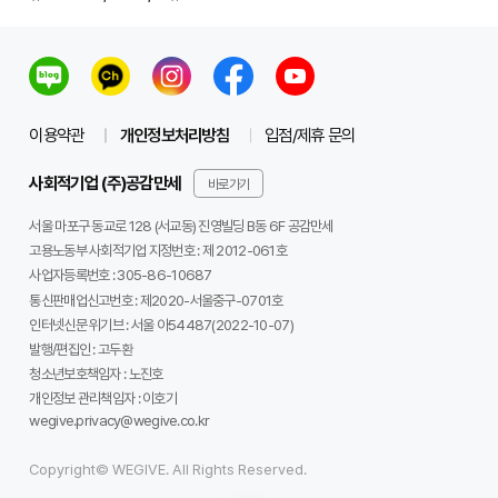
이용약관
개인정보처리방침
입점/제휴 문의
사회적기업 (주)공감만세
바로가기
서울 마포구 동교로 128 (서교동) 진영빌딩 B동 6F 공감만세
고용노동부 사회적기업 지정번호 : 제 2012-061호
사업자등록번호 :
305-86-10687
통신판매업신고번호 :
제2020-서울중구-0701호
인터넷신문 위기브 :
서울 아54487(2022-10-07)
발행/편집인 :
고두환
청소년보호책임자 :
노진호
개인정보 관리책임자 :
이호기
wegive.privacy@wegive.co.kr
Copyright© WEGIVE. All Rights Reserved.