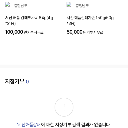
충청남도
충청남도
서산 해품 감태도시락 84g(4g
서산 해품감태자반 150g(50g
*21봉)
*3봉)
100,000
50,000
원 기부 시 무료
원 기부 시 무료
지정기부
0
'서산해품감태'
에 대한 지정기부 검색 결과가 없습니다.