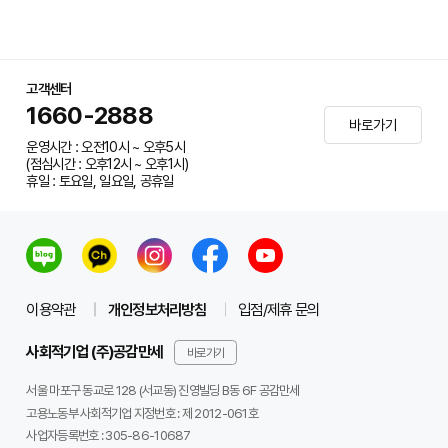
고객센터
1660-2888
바로가기
운영시간 : 오전10시 ~ 오후5시
(점심시간 : 오후12시 ~ 오후1시)
휴일 : 토요일, 일요일, 공휴일
이용약관
개인정보처리방침
입점/제휴 문의
사회적기업 (주)공감만세
바로가기
서울 마포구 동교로 128 (서교동) 진영빌딩 B동 6F 공감만세
고용노동부 사회적기업 지정번호 : 제 2012-061호
사업자등록번호 :
305-86-10687