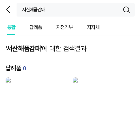
뒤
sear
통합
답례품
지정기부
지자체
'서산해품감태'
에 대한 검색결과
답례품
0