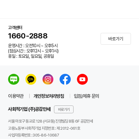
고객센터
1660-2888
바로가기
운영시간 : 오전10시 ~ 오후5시
(점심시간 : 오후12시 ~ 오후1시)
휴일 : 토요일, 일요일, 공휴일
이용약관
개인정보처리방침
입점/제휴 문의
사회적기업 (주)공감만세
바로가기
서울 마포구 동교로 128 (서교동) 진영빌딩 B동 6F 공감만세
고용노동부 사회적기업 지정번호 : 제 2012-061호
사업자등록번호 :
305-86-10687