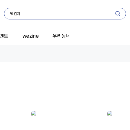
벤트
wezine
우리동네