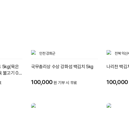
인천 강화군
전북 익산
 5kg(묵은
국무총리상 수상 강화섬 백김치 5kg
나리찬 백김치
육 불고기 0.4
100,000
100,000
료
원 기부 시 무료