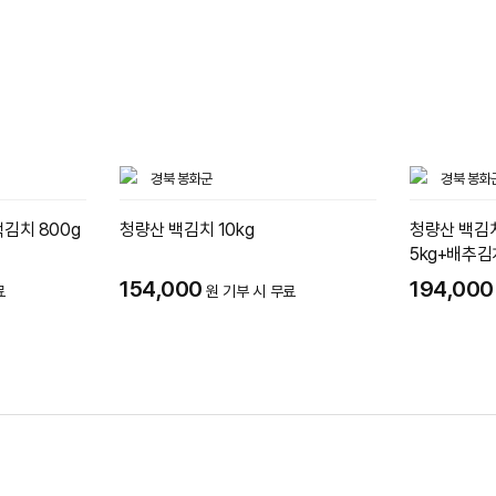
경북 봉화군
경북 봉화
백김치 800g
청량산 백김치 10kg
청량산 백김치
5kg+배추김치
154,000
194,000
료
원 기부 시 무료