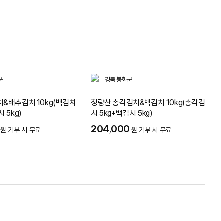
군
경북 봉화군
&배추김치 10kg(백김치
청량산 총각김치&백김치 10kg(총각김
 5kg)
치 5kg+백김치 5kg)
204,000
원 기부 시 무료
원 기부 시 무료