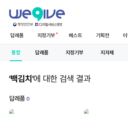
답례품
지정기부
베스트
기획전
이
메
뉴
통합
답례품
지정기부
지자체
'백김치'
에 대한 검색 결과
답례품
0