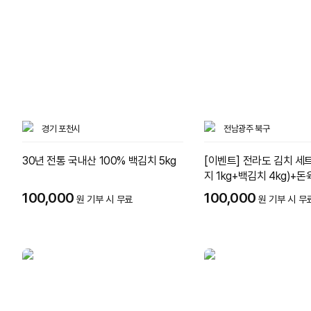
경기 포천시
전남광주 북구
30년 전통 국내산 100% 백김치 5kg
[이벤트] 전라도 김치 세트
지 1kg+백김치 4kg)+돈
kg
100,000
100,000
원 기부 시 무료
원 기부 시 무