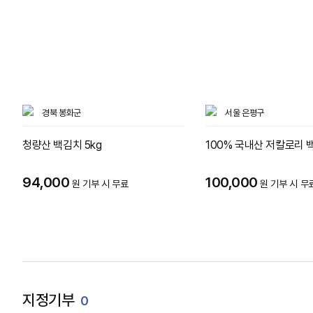
경북 봉화군
서울 은평구
청량산 백김치 5kg
100% 국내산 저칼로리 
94,000
100,000
원 기부 시 무료
원 기부 시 무
지정기부
0