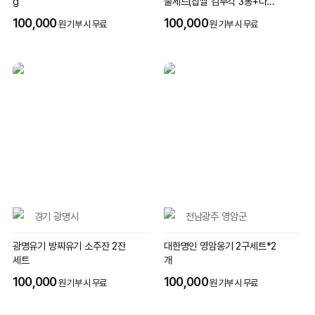
g
물세트(찹쌀 김부각 3봉+다시
마, 연근, 우엉 각 2봉)
100,000
100,000
원 기부 시 무료
원 기부 시 무료
경기 광명시
전남광주 영암군
광명유기 방짜유기 소주잔 2잔
대한명인 영암옹기 2구세트*2
세트
개
100,000
100,000
원 기부 시 무료
원 기부 시 무료