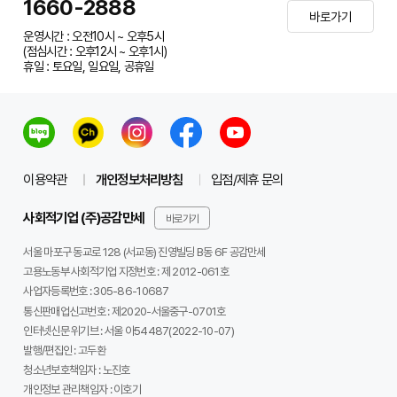
1660-2888
바로가기
운영시간 : 오전10시 ~ 오후5시
(점심시간 : 오후12시 ~ 오후1시)
휴일 : 토요일, 일요일, 공휴일
이용약관
개인정보처리방침
입점/제휴 문의
사회적기업 (주)공감만세
바로가기
서울 마포구 동교로 128 (서교동) 진영빌딩 B동 6F 공감만세
고용노동부 사회적기업 지정번호 : 제 2012-061호
사업자등록번호 :
305-86-10687
통신판매업신고번호 :
제2020-서울중구-0701호
인터넷신문 위기브 :
서울 아54487(2022-10-07)
발행/편집인 :
고두환
청소년보호책임자 :
노진호
개인정보 관리책임자 :
이호기