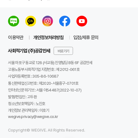
이용약관
개인정보처리방침
입점/제휴 문의
사회적기업 (주)공감만세
바로가기
서울 마포구 동교로 128 (서교동) 진영빌딩 B동 6F 공감만세
고용노동부 사회적기업 지정번호 : 제 2012-061호
사업자등록번호 :
305-86-10687
통신판매업신고번호 :
제2020-서울중구-0701호
인터넷신문 위기브 :
서울 아54487(2022-10-07)
발행/편집인 :
고두환
청소년보호책임자 :
노진호
개인정보 관리책임자 :
이호기
wegive.privacy@wegive.co.kr
Copyright© WEGIVE. All Rights Reserved.