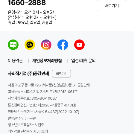
1660-2888
바로가기
운영시간 : 오전10시 ~ 오후5시
(점심시간 : 오후12시 ~ 오후1시)
휴일 : 토요일, 일요일, 공휴일
이용약관
개인정보처리방침
입점/제휴 문의
사회적기업 (주)공감만세
바로가기
서울 마포구 동교로 128 (서교동) 진영빌딩 B동 6F 공감만세
고용노동부 사회적기업 지정번호 : 제 2012-061호
사업자등록번호 :
305-86-10687
통신판매업신고번호 :
제2020-서울중구-0701호
인터넷신문 위기브 :
서울 아54487(2022-10-07)
발행/편집인 :
고두환
청소년보호책임자 :
노진호
개인정보 관리책임자 :
이호기