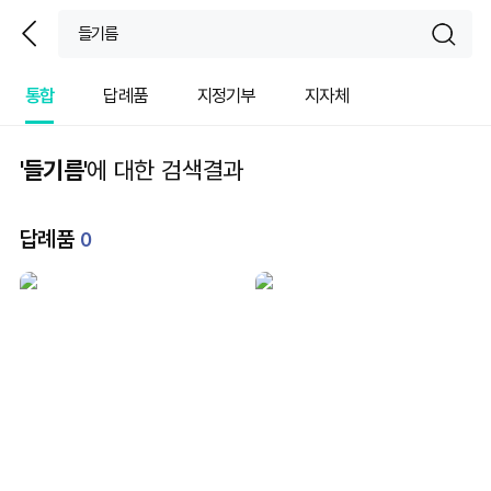
뒤
sear
통합
답례품
지정기부
지자체
'들기름'
에 대한 검색결과
답례품
0