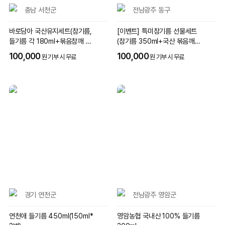
충남 서천군
전남광주 동구
바로담아 국산유지세트(참기름,
[이벤트] 특미참기름 선물세트
들기름 각 180ml+볶음참깨 10
(참기름 350ml+국산 볶음깨 4
5g)
5g)
100,000
100,000
원 기부 시 무료
원 기부 시 무료
경기 연천군
전남광주 영암군
연천애 들기름 450ml(150ml*
영암농협 국내산 100% 들기름