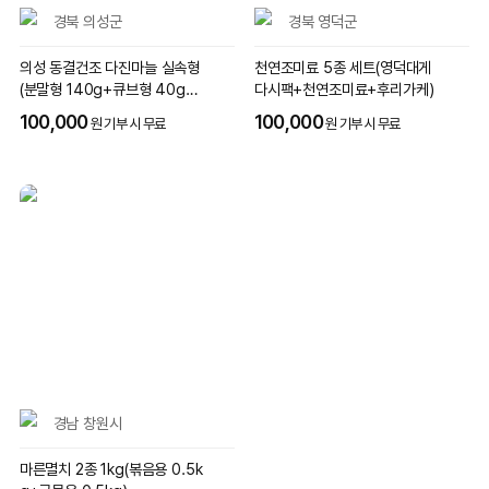
경북 의성군
경북 영덕군
의성 동결건조 다진마늘 실속형
천연조미료 5종 세트(영덕대게
(분말형 140g+큐브형 40g*3
다시팩+천연조미료+후리가케)
개)
100,000
100,000
원 기부 시 무료
원 기부 시 무료
경남 창원시
마른멸치 2종 1kg(볶음용 0.5k