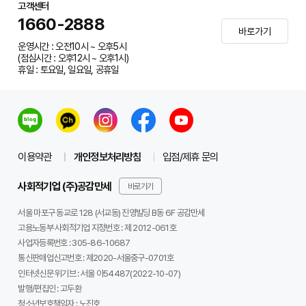
고객센터
1660-2888
바로가기
운영시간 : 오전10시 ~ 오후5시
(점심시간 : 오후12시 ~ 오후1시)
휴일 : 토요일, 일요일, 공휴일
이용약관
개인정보처리방침
입점/제휴 문의
사회적기업 (주)공감만세
바로가기
서울 마포구 동교로 128 (서교동) 진영빌딩 B동 6F 공감만세
고용노동부 사회적기업 지정번호 : 제 2012-061호
사업자등록번호 :
305-86-10687
통신판매업신고번호 :
제2020-서울중구-0701호
인터넷신문 위기브 :
서울 아54487(2022-10-07)
발행/편집인 :
고두환
청소년보호책임자 :
노진호