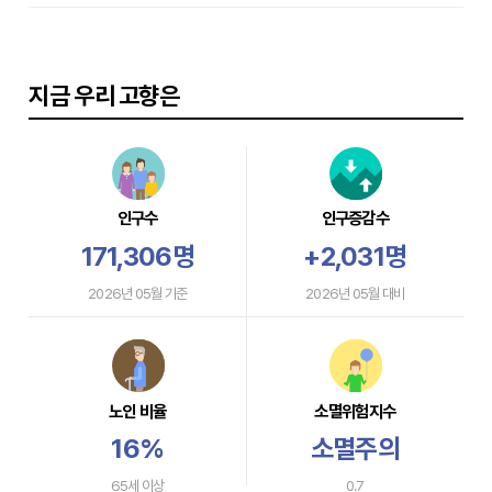
지금 우리 고향은
인구수
인구증감수
171,306명
+2,031명
2026년 05월 기준
2026년 05월 대비
노인 비율
소멸위험지수
16%
소멸주의
65세 이상
0.7