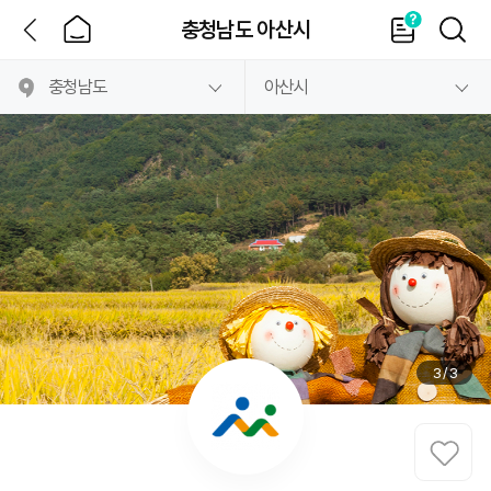
뒤
홈
가
검
충청남도 아산시
이
색
드
3
/
3
관
심
지
자
체
여