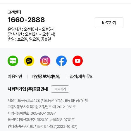
고객센터
1660-2888
바로가기
운영시간 : 오전10시 ~ 오후5시
(점심시간 : 오후12시 ~ 오후1시)
휴일 : 토요일, 일요일, 공휴일
이용약관
개인정보처리방침
입점/제휴 문의
사회적기업 (주)공감만세
바로가기
서울 마포구 동교로 128 (서교동) 진영빌딩 B동 6F 공감만세
고용노동부 사회적기업 지정번호 : 제 2012-061호
사업자등록번호 :
305-86-10687
통신판매업신고번호 :
제2020-서울중구-0701호
인터넷신문 위기브 :
서울 아54487(2022-10-07)