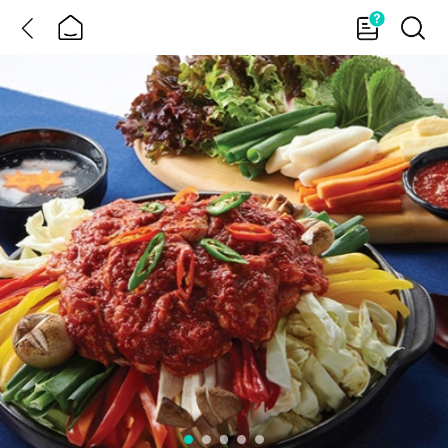
뒤
홈
가
검
이
색
드