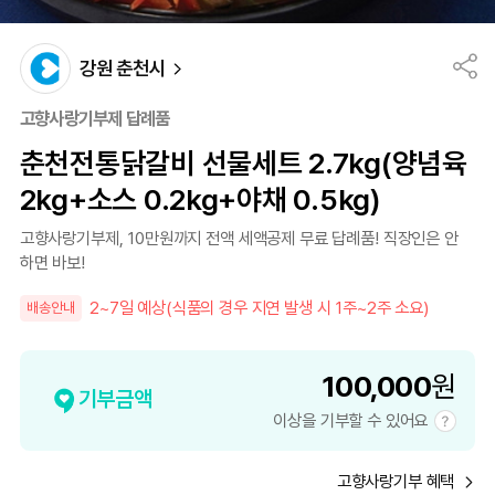
강원 춘천시
고향사랑기부제 답례품
춘천전통닭갈비 선물세트 2.7kg(양념육
2kg+소스 0.2kg+야채 0.5kg)
고향사랑기부제, 10만원까지 전액 세액공제 무료 답례품! 직장인은 안
하면 바보!
2~7일 예상(식품의 경우 지연 발생 시 1주~2주 소요)
배송안내
100,000
원
기부금액
이상을 기부할 수 있어요
고향사랑기부 혜택