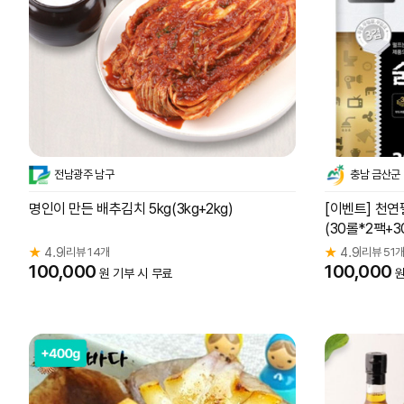
전남광주 남구
충남 금산군
명인이 만든 배추김치 5kg(3kg+2kg)
[이벤트] 천연
(30롤*2팩+3
★
4.9
리뷰 14개
★
4.9
리뷰 51
|
|
100,000
100,000
원 기부 시 무료
원