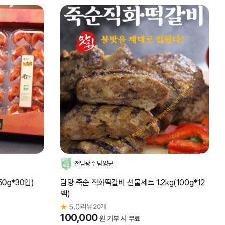
전남광주 담양군
50g*30입)
담양 죽순 직화떡갈비 선물세트 1.2kg(100g*12
팩)
★
5.0
리뷰 20개
|
100,000
원 기부 시 무료