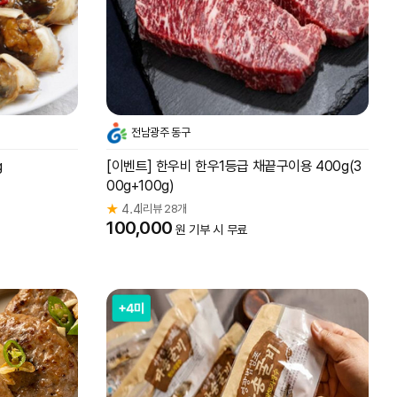
전남광주 동구
g
[이벤트] 한우비 한우1등급 채끝구이용 400g(3
00g+100g)
★
4.4
리뷰 28개
|
100,000
원 기부 시 무료