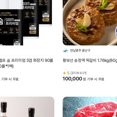
전남광주 광산구
펄프 숨 프리미엄 3겹 화장지 90롤
황보선 송정역 떡갈비 1.76kg(80g
0롤*1팩)
개
★
5.0
리뷰 83개
|
100,000
 기부 시 무료
원 기부 시 무료