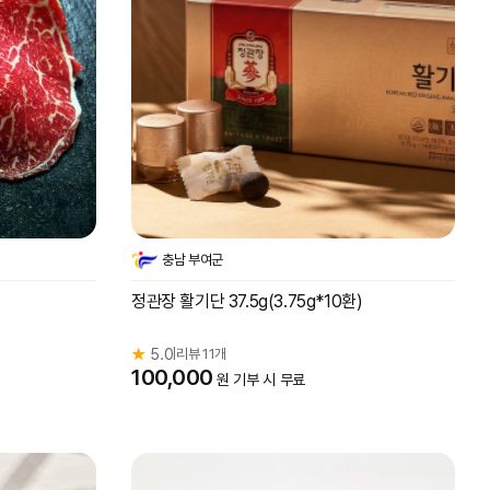
충남 부여군
정관장 활기단 37.5g(3.75g*10환)
★
5.0
리뷰 11개
|
100,000
원 기부 시 무료