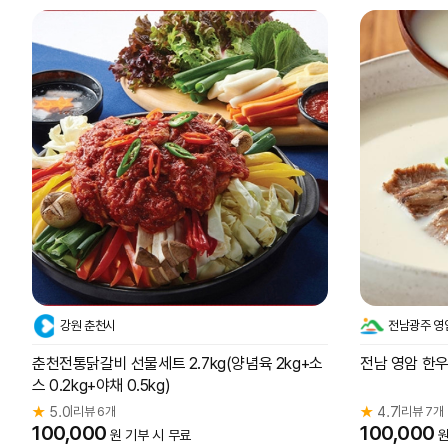
강원 춘천시
전남광주 영
춘천전통닭갈비 선물세트 2.7kg(양념육 2kg+소
전남 영암 한우
스 0.2kg+야채 0.5kg)
★
5.0
리뷰 6개
★
4.7
리뷰 7개
|
|
100,000
100,000
원 기부 시 무료
원