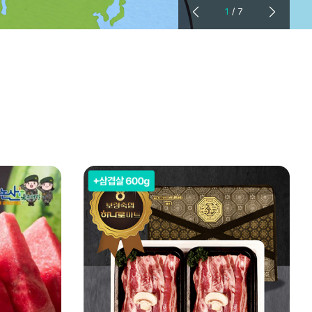
1
/
7