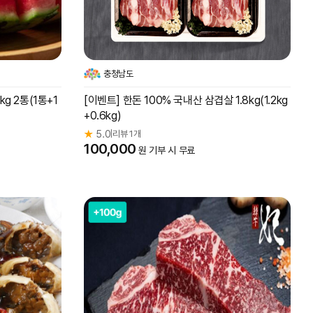
충청남도
g 2통(1통+1
[이벤트] 한돈 100% 국내산 삼겹살 1.8kg(1.2kg
+0.6kg)
★
5.0
리뷰 1개
|
100,000
원 기부 시 무료