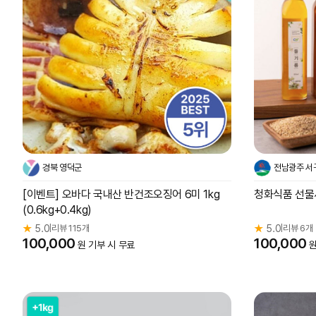
경북 영덕군
전남광주 서
[이벤트] 오바다 국내산 반건조오징어 6미 1kg
청화식품 선물세
(0.6kg+0.4kg)
★
5.0
리뷰 115개
★
5.0
리뷰 6개
|
|
100,000
100,000
원 기부 시 무료
원