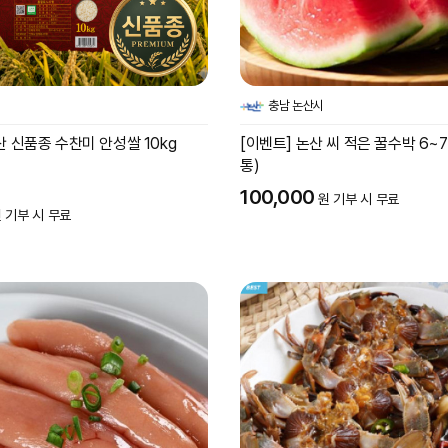
충남 논산시
년산 신품종 수찬미 안성쌀 10kg
[이벤트] 논산 씨 적은 꿀수박 6~7k
통)
100,000
원 기부 시 무료
 기부 시 무료