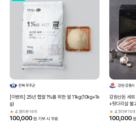
전북 무주군
강원 강릉시
[이벤트] 25년 햅쌀 1%를 위한 쌀 11kg(10kg+1k
강원산돈 세트 1
g)
+뒷다리살 불고
★
4.9
리뷰 16개
★
4.1
리뷰 15개
|
|
100,000
100,000
원 기부 시 무료
원