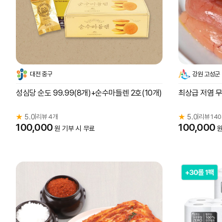
대전 중구
강원 고성군
성심당 순도 99.99(8개)+순수마들렌 2호(10개)
최상급 저염 무
★
5.0
리뷰 4개
★
5.0
리뷰 14
|
|
100,000
100,000
원 기부 시 무료
원