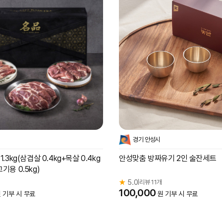
경기 안성시
.3kg(삼겹살 0.4kg+목살 0.4kg
안성맞춤 방짜유기 2인 술잔세트
기용 0.5kg)
★
5.0
리뷰 11개
|
100,000
 기부 시 무료
원 기부 시 무료