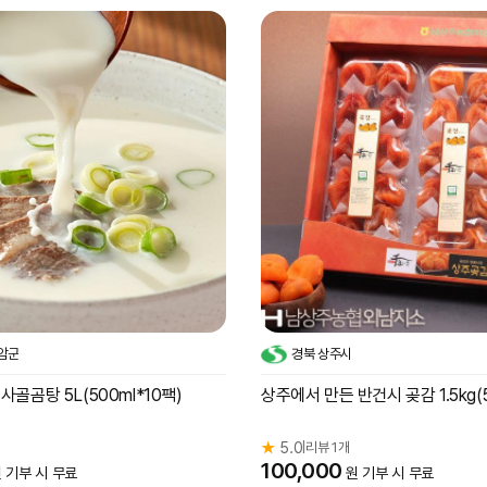
암군
경북 상주시
사골곰탕 5L(500ml*10팩)
상주에서 만든 반건시 곶감 1.5kg(
★
5.0
리뷰 1개
|
100,000
 기부 시 무료
원 기부 시 무료