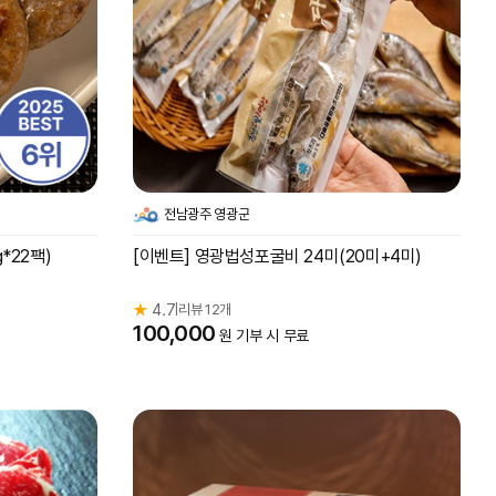
전남광주 영광군
*22팩)
[이벤트] 영광법성포굴비 24미(20미+4미)
★
4.7
리뷰 12개
|
100,000
원 기부 시 무료