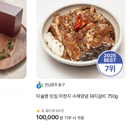
전남광주 동구
미슐랭 맛집 마한지 수제양념 돼지갈비 750g
★
4.4
리뷰 86개
|
100,000
원 기부 시 무료