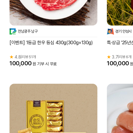
전남광주 남구
경기 안성시
[이벤트] 1등급 한우 등심 430g(300g+130g)
특·상급 '25
★
4.8
리뷰 51개
★
3.7
리뷰 6개
|
|
100,000
100,000
원 기부 시 무료
원