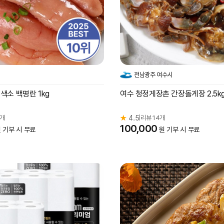
전남광주 여수시
색소 백명란 1kg
여수 청정게장촌 간장돌게장 2.5k
0개
★
4.5
리뷰 14개
|
100,000
 기부 시 무료
원 기부 시 무료