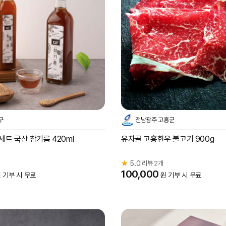
구
전남광주 고흥군
트 국산 참기름 420ml
유자골 고흥한우 불고기 900g
★
5.0
리뷰 2개
|
100,000
 기부 시 무료
원 기부 시 무료