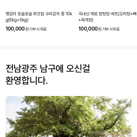
햇감자 포슬포슬 외갓집 수미감자 중 10k
국내산 재료 탕탕탕 세트(오리탕+뼈
g(5kg+5kg)
+육개장)
100,000
100,000
원 기부 시 무료
원 기부 시 무료
전남광주 남구에 오신걸
환영합니다.