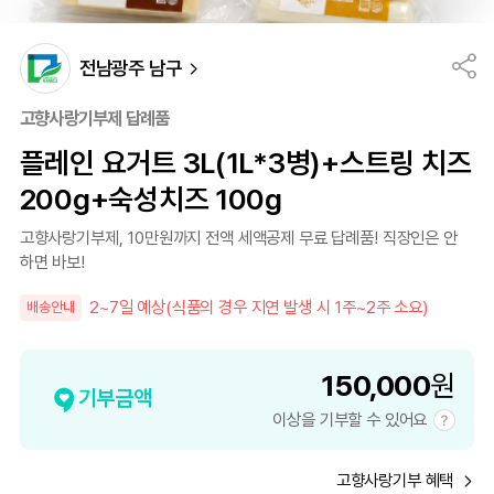
전남광주 남구
고향사랑기부제 답례품
플레인 요거트 3L(1L*3병)+스트링 치즈
200g+숙성치즈 100g
고향사랑기부제, 10만원까지 전액 세액공제 무료 답례품! 직장인은 안
하면 바보!
2~7일 예상(식품의 경우 지연 발생 시 1주~2주 소요)
배송안내
150,000
원
기부금액
이상을 기부할 수 있어요
고향사랑기부 혜택