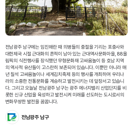
전남광주 남구에는 임진왜란 때 의병들의 충절을 기리는 포충사와
대한제국 시절 근대화의 흔적이 남아 있는 근대역사문화마을, 88올
림픽의 식전행사를 장식했던 무형문화재 고싸움놀이 등 호남 지역
의 역사적 유산들이 고스란히 보존되어 있습니다. 이뿐만 아니라 매
년 칠석 고싸움놀이나 세계김치축제 등의 행사를 개최하여 우리나
라의 소중한 전통문화를 계승하고 발전시키는 데 앞장서고 있습니
다. 그리고 오늘날 전남광주 남구는 광주 에너지밸리 산업단지를 비
롯한 신규 산업을 육성하고 발전시켜 미래를 선도하는 도시로서의
변화무쌍한 발전을 꿈꿉니다.
전남광주 남구