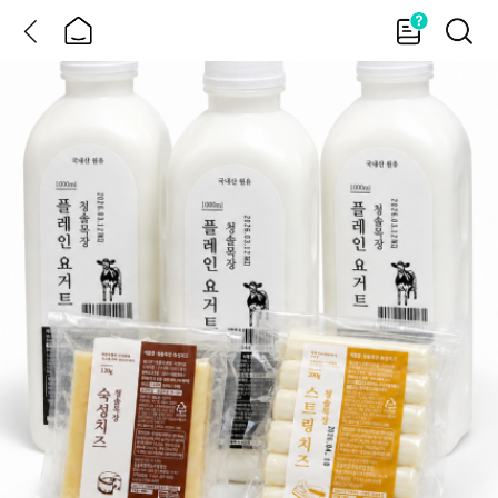
뒤
홈
가
검
이
색
드