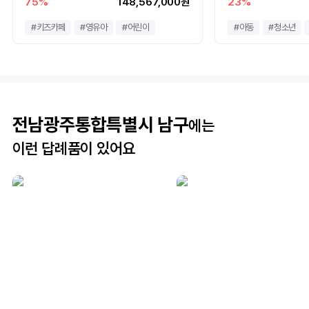
75%
148,567,000원
23%
#
키즈카페
#
영유아
#
어린이
#
아동
#
청소년
전남광주통합특별시 남구
에는
이런 답례품이 있어요