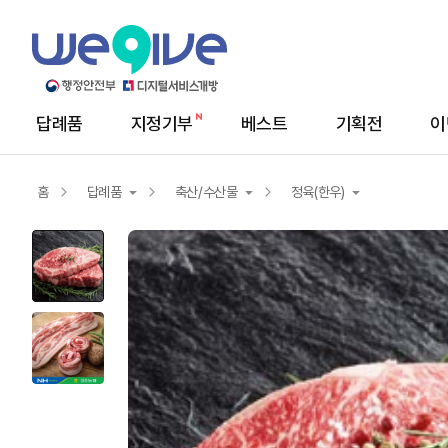
답례품
지정기부
베스트
기획전
이
메
뉴
답
례
홈
답례품
축산/수산물
정육(한우)
품
상
세
답례품
농산물
정육(한우)
지정기부
서비스/상품권
닭/오리/계란
축산/수산물
생선/해산물
가공식품
해초/건어물/젓갈
건강식품
기타축산/수산물
생활용품
정육(한돈)
양념육/가공육/세트