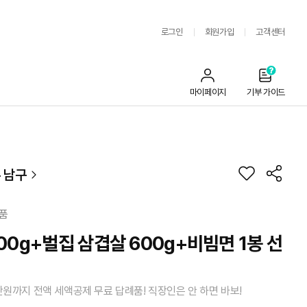
로그인
회원가입
고객센터
마이페이지
기부 가이드
 남구
품
00g+벌집 삼겹살 600g+비빔면 1봉 선
만원까지 전액 세액공제 무료 답례품! 직장인은 안 하면 바보!