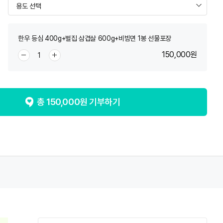
한우 등심 400g+벌집 삼겹살 600g+비빔면 1봉 선물포장
150,000
원
총
150,000
원 기부하기