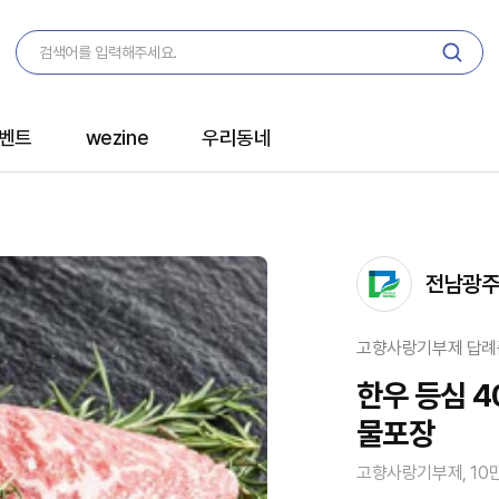
벤트
wezine
우리동네
전남광주
고향사랑기부제 답례
한우 등심 4
물포장
고향사랑기부제, 10