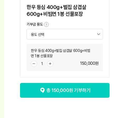
한우 등심 400g+벌집 삼겹살
600g+비빔면 1봉 선물포장
기부금 용도
한우 등심 400g+벌집 삼겹살 600g+비빔
면 1봉 선물포장
150,000
원
총
150,000
원 기부하기