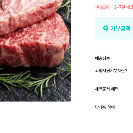
2~7일 예상
배송안내
기부금액
배송정보
고향사랑기부제란?
세액공제 혜택
답례품 혜택