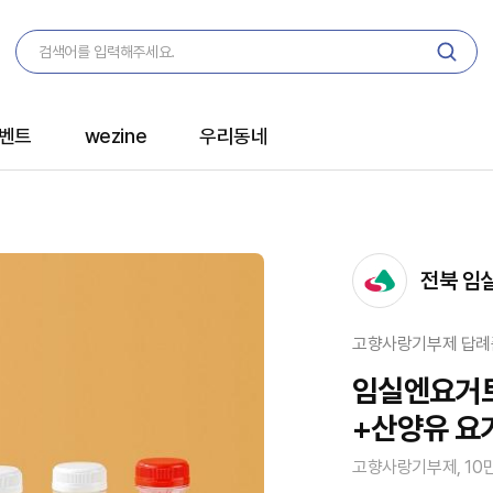
벤트
wezine
우리동네
전북 임
고향사랑기부제 답례
임실엔요거트 
+산양유 요거
고향사랑기부제, 10