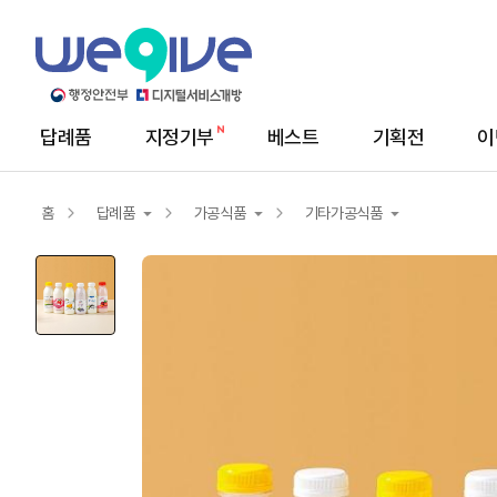
답례품
지정기부
베스트
기획전
이
메
뉴
답
례
홈
답례품
가공식품
기타가공식품
품
상
세
답례품
농산물
김치/절임배추
지정기부
서비스/상품권
즉석식품
축산/수산물
음료/커피/차
가공식품
장류/조미료
건강식품
반찬/밀키트
생활용품
간식/떡/육포
빵/시리얼/유제품