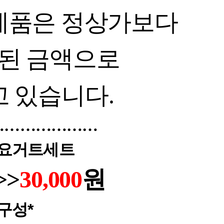
례품은 정상가보다
된 금액으로
고 있습니다
.
…………………
요거트
세트
>>
30,000
원
*구성*