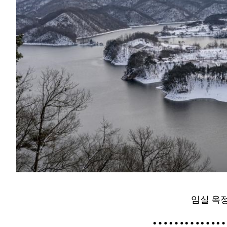
임실 옥
…………