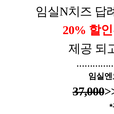
임실
N
치즈 답
20%
할인
제공 되
…………
임실엔
37,000
>