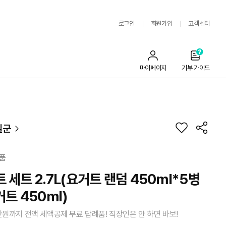
로그인
회원가입
고객센터
마이페이지
기부 가이드
실군
품
세트 2.7L(요거트 랜덤 450ml*5병
트 450ml)
만원까지 전액 세액공제 무료 답례품! 직장인은 안 하면 바보!