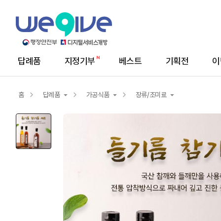
답례품
지정기부
베스트
기획전
이
메
뉴
답
례
홈
답례품
가공식품
장류/조미료
품
상
세
답례품
농산물
김치/절임배추
지정기부
서비스/상품권
즉석식품
축산/수산물
음료/커피/차
가공식품
장류/조미료
건강식품
반찬/밀키트
생활용품
간식/떡/육포
빵/시리얼/유제품