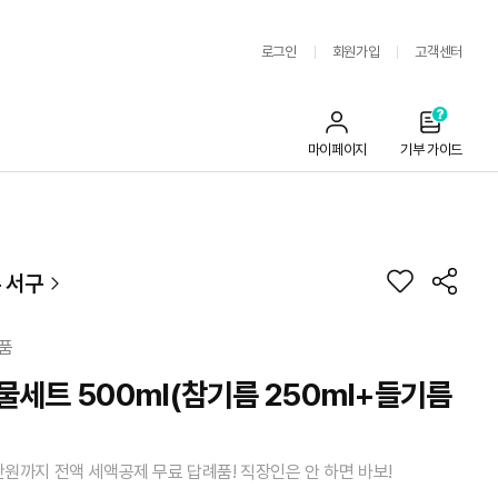
로그인
회원가입
고객센터
마이페이지
기부 가이드
 서구
품
물세트 500ml(참기름 250ml+들기름
만원까지 전액 세액공제 무료 답례품! 직장인은 안 하면 바보!