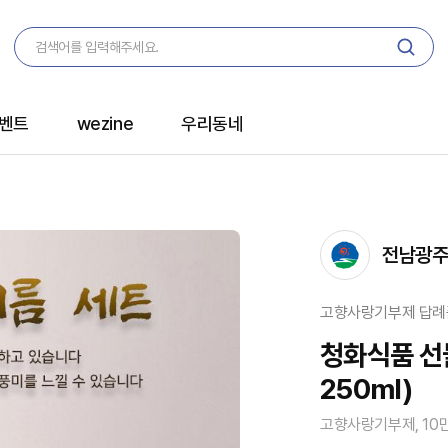
벤트
wezine
우리동네
전남광주
고향사랑기부제 답례
청화식품 선
250ml)
고향사랑기부제, 10