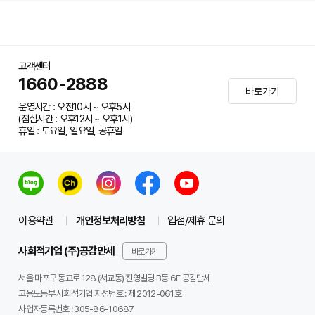
고객센터
1660-2888
바로가기
운영시간 : 오전10시 ~ 오후5시
(점심시간 : 오후12시 ~ 오후1시)
휴일 : 토요일, 일요일, 공휴일
이용약관
개인정보처리방침
입점/제휴 문의
사회적기업 (주)공감만세
바로가기
서울 마포구 동교로 128 (서교동) 진영빌딩 B동 6F 공감만세
고용노동부 사회적기업 지정번호 : 제 2012-061호
사업자등록번호 :
305-86-10687