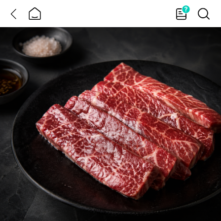
뒤
홈
가
검
이
색
드