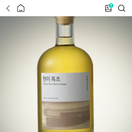
뒤
홈
가
검
이
색
드