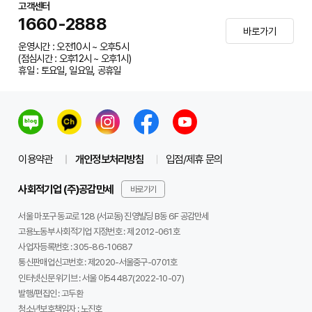
고객센터
1660-2888
바로가기
운영시간 : 오전10시 ~ 오후5시
(점심시간 : 오후12시 ~ 오후1시)
휴일 : 토요일, 일요일, 공휴일
이용약관
개인정보처리방침
입점/제휴 문의
사회적기업 (주)공감만세
바로가기
서울 마포구 동교로 128 (서교동) 진영빌딩 B동 6F 공감만세
고용노동부 사회적기업 지정번호 : 제 2012-061호
사업자등록번호 :
305-86-10687
통신판매업신고번호 :
제2020-서울중구-0701호
인터넷신문 위기브 :
서울 아54487(2022-10-07)
발행/편집인 :
고두환
청소년보호책임자 :
노진호