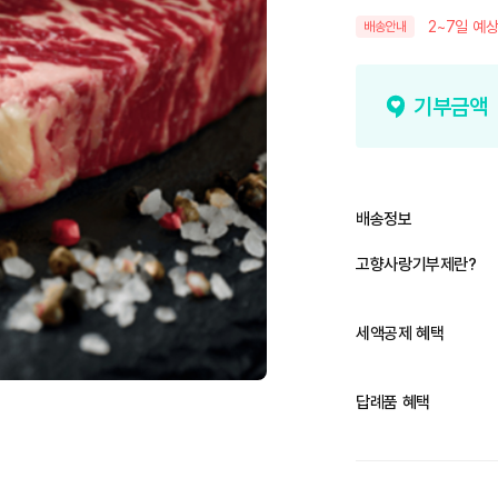
2~7일 예상
배송안내
기부금액
배송정보
고향사랑기부제란?
세액공제 혜택
답례품 혜택