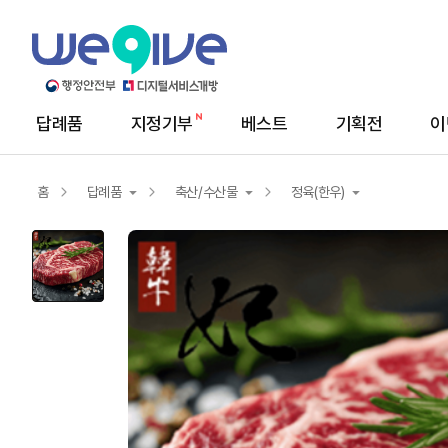
답례품
지정기부
베스트
기획전
이
메
뉴
답
례
홈
답례품
축산/수산물
정육(한우)
품
상
세
답례품
농산물
정육(한우)
지정기부
서비스/상품권
닭/오리/계란
축산/수산물
생선/해산물
가공식품
해초/건어물/젓갈
건강식품
기타축산/수산물
생활용품
정육(한돈)
양념육/가공육/세트