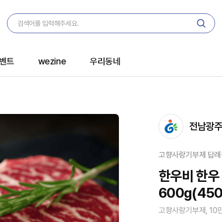
벤트
wezine
우리동네
전남광주
고향사랑기부제 답례
한우비 한우
600g(450
고향사랑기부제, 10