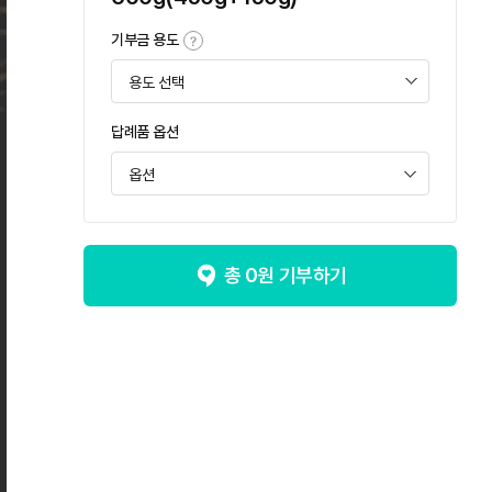
기부금 용도
답례품 옵션
옵션
옵션
[품절]한우 1등급 등심구이용 450g
총
0
원 기부하기
[이벤트] 한우 1등급 등심구이용 600g(450g+150g)