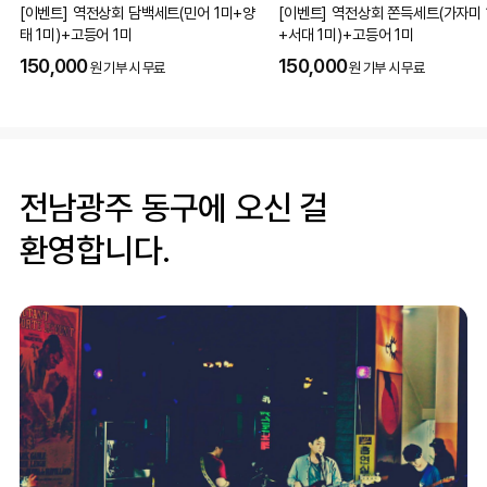
[이벤트] 역전상회 담백세트(민어 1미+양
[이벤트] 역전상회 쫀득세트(가자미 
태 1미)+고등어 1미
+서대 1미)+고등어 1미
150,000
150,000
원 기부 시 무료
원 기부 시 무료
전남광주 동구에 오신 걸
환영합니다.