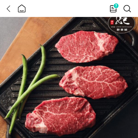
뒤
홈
가
검
이
색
드