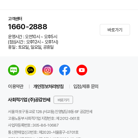
고객센터
1660-2888
바로가기
운영시간 : 오전10시 ~ 오후5시
(점심시간 : 오후12시 ~ 오후1시)
휴일 : 토요일, 일요일, 공휴일
이용약관
개인정보처리방침
입점/제휴 문의
사회적기업 (주)공감만세
바로가기
서울 마포구 동교로 128 (서교동) 진영빌딩 B동 6F 공감만세
고용노동부 사회적기업 지정번호 : 제 2012-061호
사업자등록번호 :
305-86-10687
통신판매업신고번호 :
제2020-서울중구-0701호