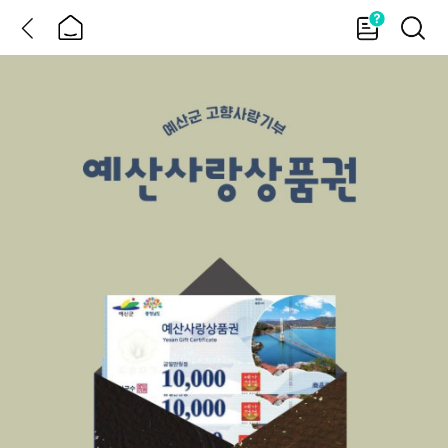
뒤
홈
가
검
이
색
드