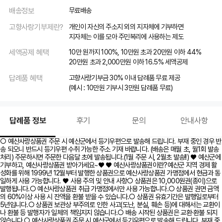
배송정보
무료배송
고향사랑기부제란?
개인이 자신의 주소지 외의 지자체에 기부하면
지자체는 이를 모아 주민복리에 사용하는 제도
세액공제 혜택
10만 원까지 100%, 10만원 초과 20만원 이하 44%
20만원 초과 2,000만원 이하 16.5% 세액공제
답례품 혜택
고향사랑기부금 30% 이내 답례품 무료 제공
(예시 : 10만원 기부시 3만원 답례품 무료)
답례품 정보
후기
문의
안내사항
○ 예산사랑상품권 주문 시 예산군에서 등기우편으로 발송해 드립니다. 부재 중인 경우 반
송 되오니 반드시 등기우편 수취 가능한 주소 기재 바랍니다. (배송은 매월 초, 월1회 발송
처리) 주문하시면 주문한 다음달 초에 발송됩니다.(1월 주문 시, 2월초 발송!!) ♥ 예산군에
기부하고, 예산사랑상품권 받아가세요~♥ ♥ 예산사랑상품권이란?예산군 지역 경제 활
성화를 위해 1999년 12월부터 발행한 상품권으로 예산사랑상품권 가맹점에서 현금과 동
일하게 사용 가능합니다. ♥ 사용 주의 및 안내 사항○ 상품권은 10,000원권(종이)으로
발행됩니다.○ 예산사랑상품권 취급 가맹점에서만 사용 가능합니다.○ 상품권 권면 금액
의 60%이상 사용 시 잔액을 환불 받을 수 있습니다.○ 상품권 유효기간은 발행일로부터
5년입니다.○ 상품권 보관상 부주의로 인한 사고(도난, 분실, 훼손 등)에 대해서는 교환이
나 환불 등 발행자가 일체의 책임지지 않습니다.○ 배송 시작된 상품권은 교환·환불 되지
않습니다.○ 예산사랑상품권 주문 시 예산군에서 등기우편으로 발송해 드립니다. 부재 중