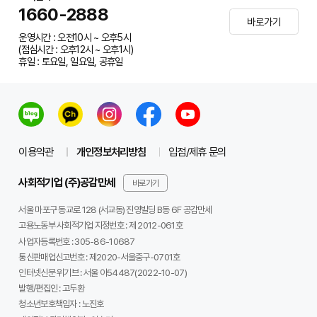
1660-2888
바로가기
운영시간 : 오전10시 ~ 오후5시
(점심시간 : 오후12시 ~ 오후1시)
휴일 : 토요일, 일요일, 공휴일
이용약관
개인정보처리방침
입점/제휴 문의
사회적기업 (주)공감만세
바로가기
서울 마포구 동교로 128 (서교동) 진영빌딩 B동 6F 공감만세
고용노동부 사회적기업 지정번호 : 제 2012-061호
사업자등록번호 :
305-86-10687
통신판매업신고번호 :
제2020-서울중구-0701호
인터넷신문 위기브 :
서울 아54487(2022-10-07)
발행/편집인 :
고두환
청소년보호책임자 :
노진호