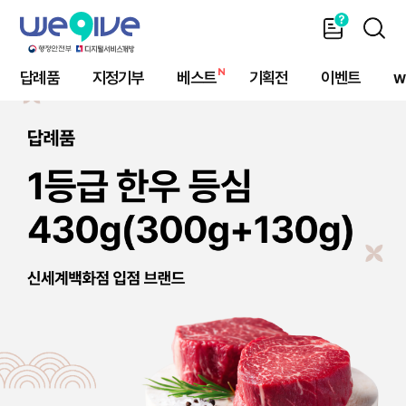
가
SEAR
이
드
답례품
지정기부
베스트
기획전
이벤트
w