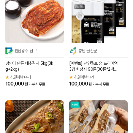
전남광주 남구
충남 금산군
명인이 만든 배추김치 5kg(3k
[이벤트] 천연펄프 숨 프리미엄
g+2kg)
3겹 화장지 90롤(30롤*2팩+3
0롤*1팩)
★
4.9
리뷰 14개
★
4.9
리뷰 51개
|
|
100,000
100,000
원 기부 시 무료
원 기부 시 무료