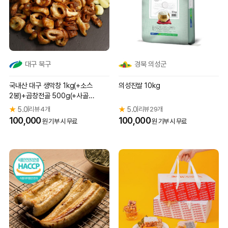
대구 북구
경북 의성군
국내산 대구 생막창 1kg(+소스
의성진쌀 10kg
2봉)+곱창전골 500g(+사골곰
탕 1팩)
★
5.0
리뷰 4개
★
5.0
리뷰 29개
|
|
100,000
100,000
원 기부 시 무료
원 기부 시 무료