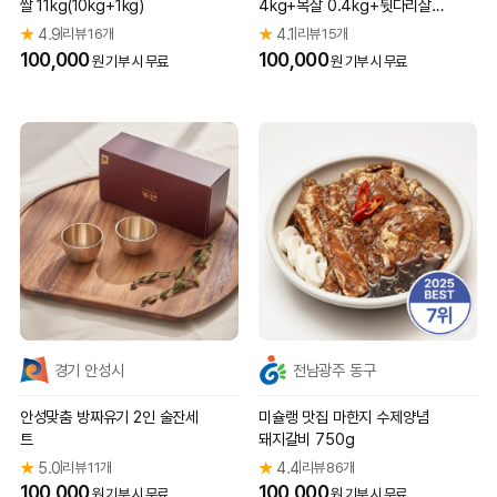
쌀 11kg(10kg+1kg)
4kg+목살 0.4kg+뒷다리살
불고기용 0.5kg)
★
4.9
리뷰 16개
★
4.1
리뷰 15개
|
|
100,000
100,000
원 기부 시 무료
원 기부 시 무료
경기 안성시
전남광주 동구
안성맞춤 방짜유기 2인 술잔세
미슐랭 맛집 마한지 수제양념
트
돼지갈비 750g
★
5.0
리뷰 11개
★
4.4
리뷰 86개
|
|
100,000
100,000
원 기부 시 무료
원 기부 시 무료