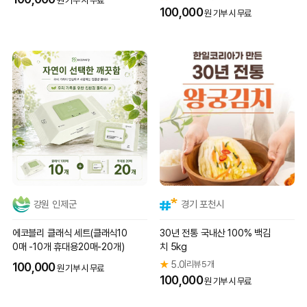
원 기부 시 무료
100,000
원 기부 시 무료
강원 인제군
경기 포천시
에코블리 클래식 세트(클래식10
30년 전통 국내산 100% 백김
0매 -10개 휴대용20매-20개)
치 5kg
★
5.0
리뷰 5개
|
100,000
원 기부 시 무료
100,000
원 기부 시 무료