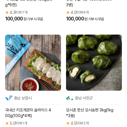
g*6캔)
3병)
★
4.3
리뷰 7개
★
4.0
리뷰 6개
|
|
100,000
100,000
원 기부 시 무료
원 기부 시 무료
충남 보령시
충남 서천군
국내산 키조개관자 슬라이스 4
모시촌 한산 모시송편 3kg(1kg
00g(100g*4팩)
*3봉)
★
5.0
리뷰 1개
★
4.5
리뷰 2개
|
|