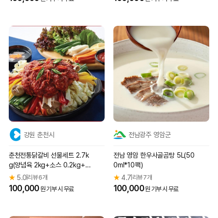
강원 춘천시
전남광주 영암군
춘천전통닭갈비 선물세트 2.7k
전남 영암 한우사골곰탕 5L(50
g(양념육 2kg+소스 0.2kg+야
0ml*10팩)
채 0.5kg)
★
5.0
리뷰 6개
★
4.7
리뷰 7개
|
|
100,000
100,000
원 기부 시 무료
원 기부 시 무료