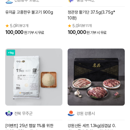
유자골 고흥한우 불고기 900g
정관장 활기단 37.5g(3.75g*
10환)
★
5.0
리뷰 2개
★
5.0
리뷰 11개
|
|
100,000
100,000
원 기부 시 무료
원 기부 시 무료
전북 무주군
강원 강릉시
[이벤트] 25년 햅쌀 1%를 위한
강원산돈 세트 1.3kg(삼겹살 0.