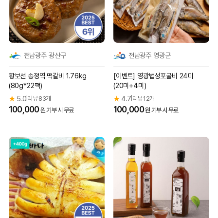
전남광주 광산구
전남광주 영광군
황보선 송정역 떡갈비 1.76kg
[이벤트] 영광법성포굴비 24미
(80g*22팩)
(20미+4미)
★
5.0
리뷰 83개
★
4.7
리뷰 12개
|
|
100,000
100,000
원 기부 시 무료
원 기부 시 무료