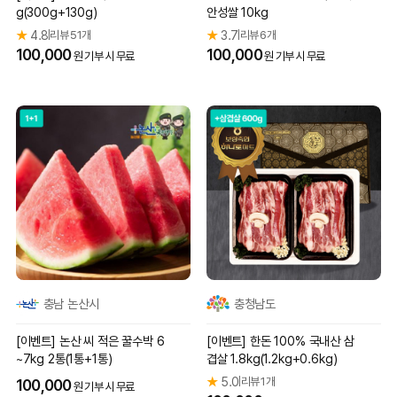
g(300g+130g)
안성쌀 10kg
★
4.8
리뷰 51개
★
3.7
리뷰 6개
|
|
100,000
100,000
원 기부 시 무료
원 기부 시 무료
충남 논산시
충청남도
[이벤트] 논산 씨 적은 꿀수박 6
[이벤트] 한돈 100% 국내산 삼
~7kg 2통(1통+1통)
겹살 1.8kg(1.2kg+0.6kg)
★
5.0
리뷰 1개
|
100,000
원 기부 시 무료