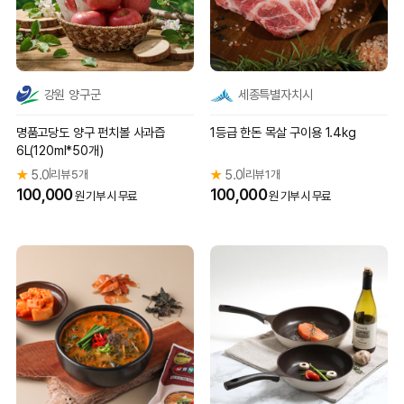
강원 양구군
세종특별자치시
명품고당도 양구 펀치볼 사과즙
1등급 한돈 목살 구이용 1.4kg
6L(120ml*50개)
★
5.0
리뷰 5개
★
5.0
리뷰 1개
|
|
100,000
100,000
원 기부 시 무료
원 기부 시 무료