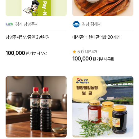
경기 남양주시
경남 김해시
남양주사랑상품권 3만원권
대신곤약 현미곤약밥 20개입
★
5.0
리뷰 4개
|
100,000
원 기부 시 무료
100,000
원 기부 시 무료