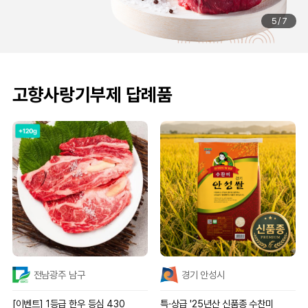
6
/
7
고향사랑기부제 답례품
전남광주 남구
경기 안성시
[이벤트] 1등급 한우 등심 430
특·상급 '25년산 신품종 수찬미