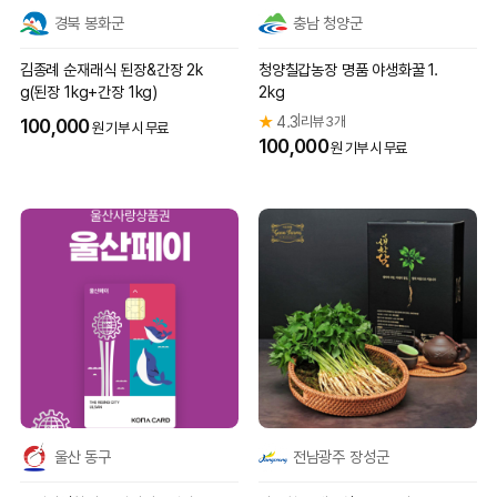
경북 봉화군
충남 청양군
김종례 순재래식 된장&간장 2k
청양칠갑농장 명품 야생화꿀 1.
g(된장 1kg+간장 1kg)
2kg
★
4.3
리뷰 3개
|
100,000
원 기부 시 무료
100,000
원 기부 시 무료
울산 동구
전남광주 장성군