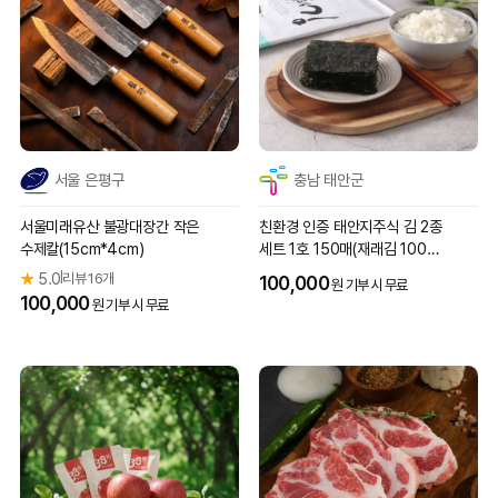
서울 은평구
충남 태안군
서울미래유산 불광대장간 작은
친환경 인증 태안지주식 김 2종
수제칼(15cm*4cm)
세트 1호 150매(재래김 100매
+곱창김 50매)
★
5.0
리뷰 16개
|
100,000
원 기부 시 무료
100,000
원 기부 시 무료