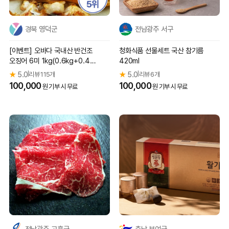
경북 영덕군
전남광주 서구
[이벤트] 오바다 국내산 반건조
청화식품 선물세트 국산 참기름
오징어 6미 1kg(0.6kg+0.4k
420ml
g)
★
5.0
리뷰 115개
★
5.0
리뷰 6개
|
|
100,000
100,000
원 기부 시 무료
원 기부 시 무료
전남광주 고흥군
충남 부여군