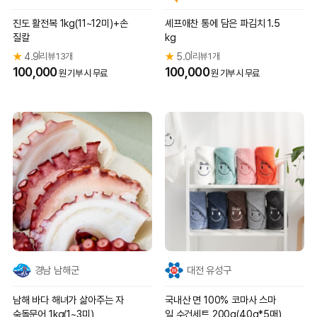
진도 활전복 1kg(11~12미)+손
셰프애찬 통에 담은 파김치 1.5
질칼
kg
★
4.9
리뷰 13개
★
5.0
리뷰 1개
|
|
100,000
100,000
원 기부 시 무료
원 기부 시 무료
경남 남해군
대전 유성구
남해 바다 해녀가 삶아주는 자
국내산 면 100% 코마사 스마
숙돌문어 1kg(1~3미)
일 수건세트 200g(40g*5매)