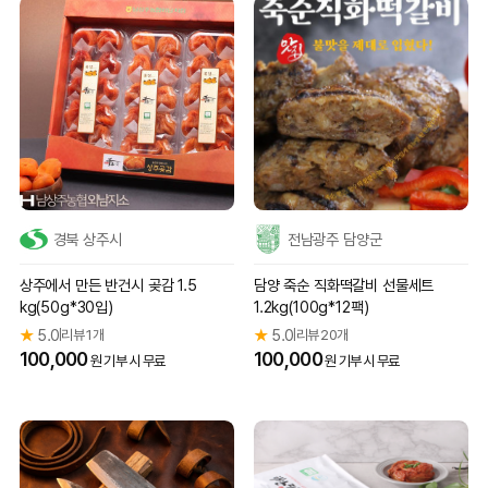
경북 상주시
전남광주 담양군
상주에서 만든 반건시 곶감 1.5
담양 죽순 직화떡갈비 선물세트
kg(50g*30입)
1.2kg(100g*12팩)
★
5.0
리뷰 1개
★
5.0
리뷰 20개
|
|
100,000
100,000
원 기부 시 무료
원 기부 시 무료