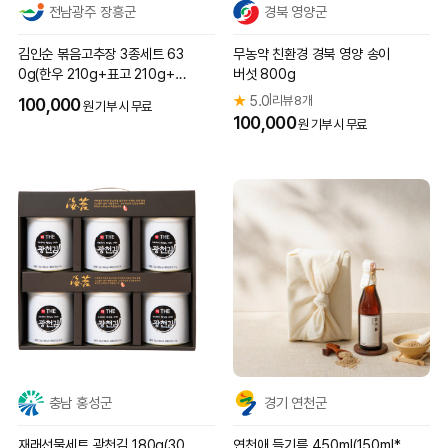
전남광주 장흥군
경북 영양군
김인순 볶음고추장 3종세트 63
무농약 친환경 경북 영양 송이
0g(한우 210g+표고 210g+멸
버섯 800g
치 210g)
★
5.0
리뷰 8개
|
100,000
원 기부 시 무료
100,000
원 기부 시 무료
충남 홍성군
경기 연천군
재래선물세트 광천김 180g(30
연천애 들기름 450ml(150ml*