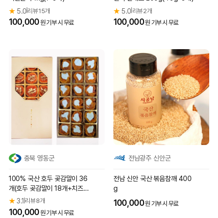
★
5.0
리뷰 15개
★
5.0
리뷰 2개
|
|
100,000
100,000
원 기부 시 무료
원 기부 시 무료
충북 영동군
전남광주 신안군
100% 국산 호두 곶감말이 36
전남 신안 국산 볶음참깨 400
개(호두 곶감말이 18개+치즈
g
곶감말이 18개)
★
3.1
리뷰 8개
|
100,000
원 기부 시 무료
100,000
원 기부 시 무료