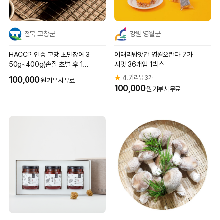
전북 고창군
강원 영월군
HACCP 인증 고창 초벌장어 3
이태리방앗간 영월오란다 7가
50g~400g(손질 초벌 후 1~2
지맛 36개입 1박스
마리)
★
4.7
리뷰 3개
|
100,000
원 기부 시 무료
100,000
원 기부 시 무료