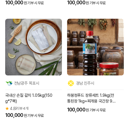
100,000
100,000
원 기부 시 무료
원 기부 시 무료
전남광주 목포시
경남 진주시
국내산 손질 갈치 1.05kg(150
하봉정푸드 장류세트 1.9kg(전
g*7팩)
통된장 1kg+찌개용 국간장 90
0ml)
★
4.8
리뷰 4개
|
100,000
원 기부 시 무료
100,000
원 기부 시 무료