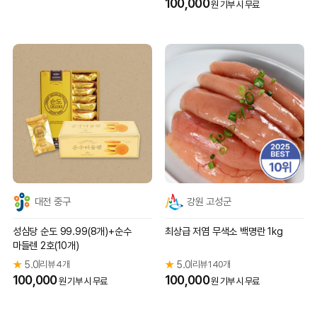
100,000
원 기부 시 무료
대전 중구
강원 고성군
성심당 순도 99.99(8개)+순수
최상급 저염 무색소 백명란 1kg
마들렌 2호(10개)
★
5.0
리뷰 4개
★
5.0
리뷰 140개
|
|
100,000
100,000
원 기부 시 무료
원 기부 시 무료