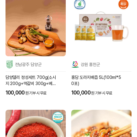
전남광주 담양군
강원 홍천군
담양델리 정성세트 700g(소시
홍담 도라지배즙 5L(100ml*5
지 200g+떡갈비 300g+베이
0포)
컨 100g+잠봉 100g)
100,000
100,000
원 기부 시 무료
원 기부 시 무료