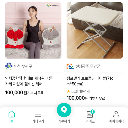
인천 부평구
전남광주 무안군
인체공학적 형태로 제작된 바른
캠프밸리 브로몰딩 테이블(71c
자세 지킴이 펠비신 체어
m*50cm)
★
5.0
리뷰 4개
|
100,000
원 기부 시 무료
100,000
원 기부 시 무료
기부하기
홈
카테고리
가이드
마이페이지