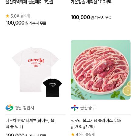
울산지역화폐 울산페이 3만원
가온참뜰 새싹삼 100뿌리
★
5.0
리뷰 2개
|
100,000
원 기부 시 무료
100,000
원 기부 시 무료
경남 창원시
울산 중구
메르치 반팔 티셔츠(화이트, 블
생오리 불고기용 슬라이스 1.4k
랙 중 택 1)
g(700g*2팩)
★
4.2
리뷰 5개
|
100,000