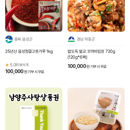
충북 음성군
경남 하동군
25년산 음성청결고춧가루 1kg
밥도둑 벌교 꼬막비빔장 720g
(120g*6팩)
★
5.0
리뷰 9개
|
100,000
원 기부 시 무료
100,000
원 기부 시 무료