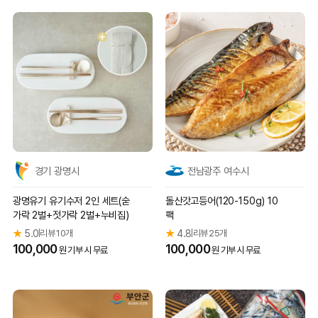
경기 광명시
전남광주 여수시
광명유기 유기수저 2인 세트(숟
돌산갓고등어(120-150g) 10
가락 2벌+젓가락 2벌+누비집)
팩
★
5.0
리뷰 10개
★
4.8
리뷰 25개
|
|
100,000
100,000
원 기부 시 무료
원 기부 시 무료