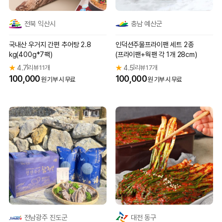
전북 익산시
충남 예산군
국내산 우거지 간편 추어탕 2.8
인덕션주물프라이팬 세트 2종
kg(400g*7팩)
(프라이팬+웍팬 각 1개 28cm)
★
4.7
리뷰 11개
★
4.5
리뷰 17개
|
|
100,000
100,000
원 기부 시 무료
원 기부 시 무료
전남광주 진도군
대전 동구