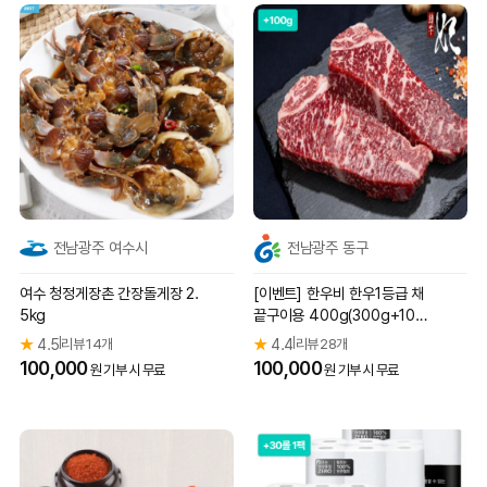
전남광주 여수시
전남광주 동구
여수 청정게장촌 간장돌게장 2.
[이벤트] 한우비 한우1등급 채
5kg
끝구이용 400g(300g+100
g)
★
4.5
리뷰 14개
★
4.4
리뷰 28개
|
|
100,000
100,000
원 기부 시 무료
원 기부 시 무료