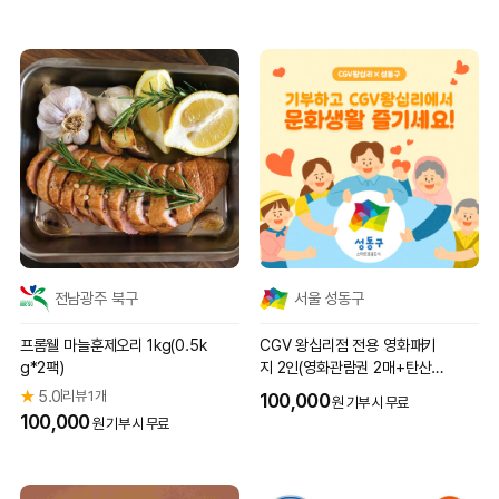
전남광주 북구
서울 성동구
프롬웰 마늘훈제오리 1kg(0.5k
CGV 왕십리점 전용 영화패키
g*2팩)
지 2인(영화관람권 2매+탄산M
2개)
★
5.0
리뷰 1개
|
100,000
원 기부 시 무료
100,000
원 기부 시 무료