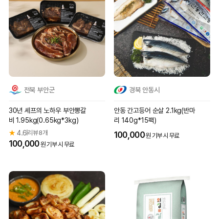
전북 부안군
경북 안동시
30년 셰프의 노하우 부안뽕갈
안동 간고등어 순살 2.1kg(반마
비 1.95kg(0.65kg*3kg)
리 140g*15팩)
★
4.6
리뷰 8개
|
100,000
원 기부 시 무료
100,000
원 기부 시 무료