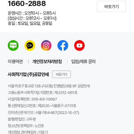
1660-2888
바로가기
운영시간 : 오전10시 ~ 오후5시
(점심시간 : 오후12시 ~ 오후1시)
휴일 : 토요일, 일요일, 공휴일
이용약관
개인정보처리방침
입점/제휴 문의
사회적기업 (주)공감만세
바로가기
서울 마포구 동교로 128 (서교동) 진영빌딩 B동 6F 공감만세
고용노동부 사회적기업 지정번호 : 제 2012-061호
사업자등록번호 :
305-86-10687
통신판매업신고번호 :
제2020-서울중구-0701호
인터넷신문 위기브 :
서울 아54487(2022-10-07)
발행/편집인 :
고두환
청소년보호책임자 :
노진호
개인정보 관리책임자 :
이호기