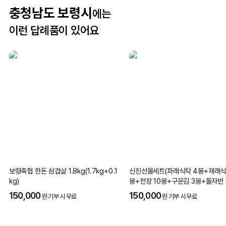
충청남도 보령시
에는
이런 답례품이 있어요
보령축협 한돈 삼겹살 1.8kg(1.7kg+0.1
신진선물세트(파래식탁 4봉+재래식
kg)
봉+전장 10봉+구운김 3봉+돌자반 
150,000
150,000
원 기부 시 무료
원 기부 시 무료