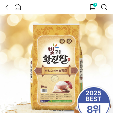
뒤
홈
가
검
이
색
드