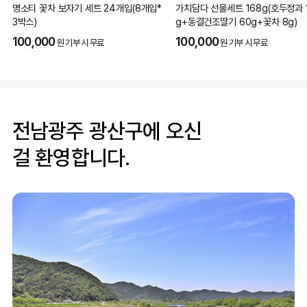
명소티 꽃차 보자기 세트 24개입(8개입*
가치담다 선물세트 168g(호두정과 
3박스)
g+동결건조딸기 60g+꽃차 8g)
100,000
100,000
원 기부 시 무료
원 기부 시 무료
전남광주 광산구에 오신
걸 환영합니다.