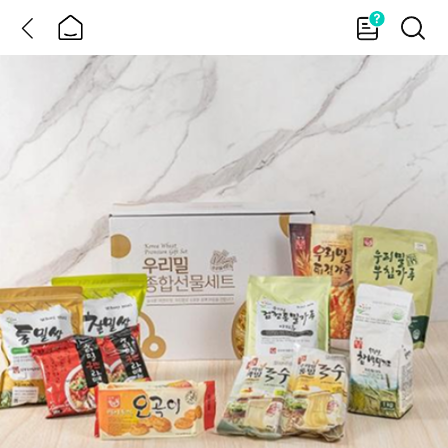
뒤
홈
가
검
이
색
드