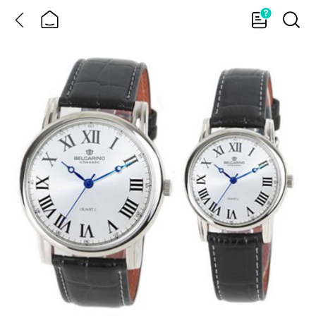
뒤
홈
가
검
이
색
드