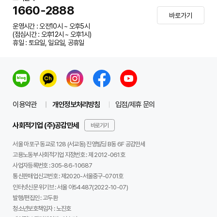
1660-2888
바로가기
운영시간 : 오전10시 ~ 오후5시
(점심시간 : 오후12시 ~ 오후1시)
휴일 : 토요일, 일요일, 공휴일
이용약관
개인정보처리방침
입점/제휴 문의
사회적기업 (주)공감만세
바로가기
서울 마포구 동교로 128 (서교동) 진영빌딩 B동 6F 공감만세
고용노동부 사회적기업 지정번호 : 제 2012-061호
사업자등록번호 :
305-86-10687
통신판매업신고번호 :
제2020-서울중구-0701호
인터넷신문 위기브 :
서울 아54487(2022-10-07)
발행/편집인 :
고두환
청소년보호책임자 :
노진호