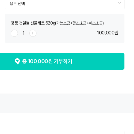
명품 천일염 선물세트 620g(가는소금+함초소금+해초소금)
100,000
원
총
100,000
원 기부하기