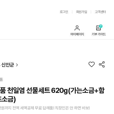
로그인
회원가입
고객센터
마이페이지
기부 가이드
 신안군
품
명품 천일염 선물세트 620g(가는소금+함
소금)
만원까지 전액 세액공제 무료 답례품! 직장인은 안 하면 바보!