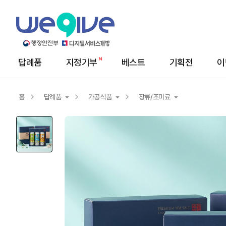
답례품
지정기부
베스트
기획전
이
메
뉴
답
례
홈
답례품
가공식품
장류/조미료
품
상
세
답례품
농산물
김치/절임배추
지정기부
서비스/상품권
즉석식품
축산/수산물
음료/커피/차
가공식품
장류/조미료
건강식품
반찬/밀키트
생활용품
간식/떡/육포
빵/시리얼/유제품