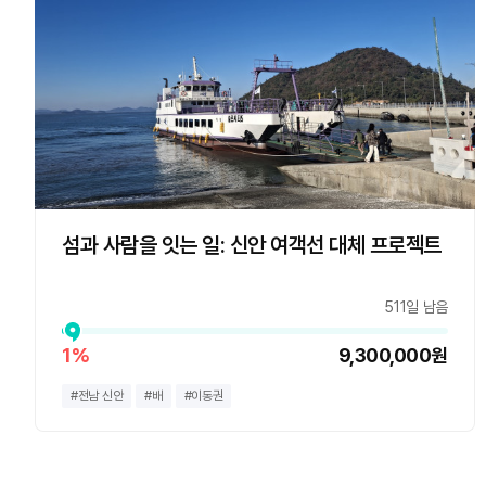
섬과 사람을 잇는 일: 신안 여객선 대체 프로젝트
511일 남음
1%
9,300,000원
#
전남 신안
#
배
#
이동권