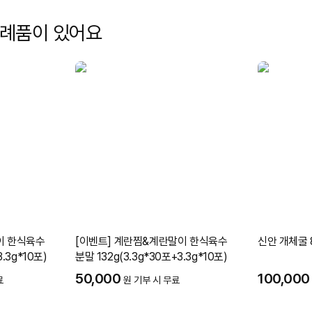
답례품이 있어요
이 한식육수
[이벤트] 계란찜&계란말이 한식육수
신안 개체굴 8
.3g*10포)
분말 132g(3.3g*30포+3.3g*10포)
50,000
100,000
료
원 기부 시 무료