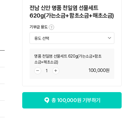
전남 신안 명품 천일염 선물세트
620g(가는소금+함초소금+해초소금)
기부금 용도
명품 천일염 선물세트 620g(가는소금+함초
소금+해초소금)
100,000
원
총
100,000
원 기부하기