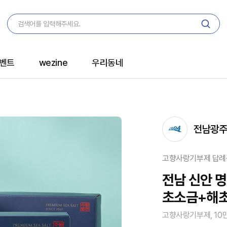
벤트
wezine
우리동네
전남광주
고향사랑기부제 답례
전남 신안 
초소금+해초
고향사랑기부제, 10