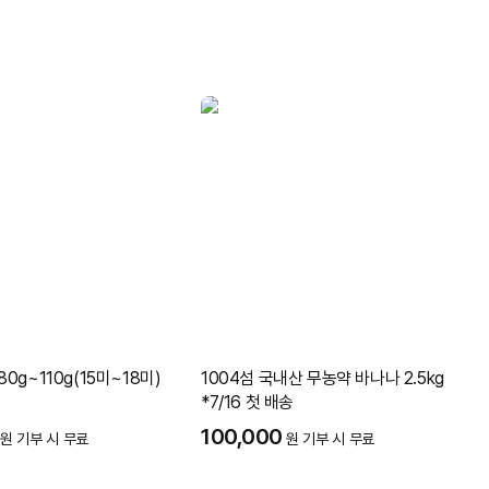
0g~110g(15미~18미)
1004섬 국내산 무농약 바나나 2.5kg
*7/16 첫 배송
100,000
원 기부 시 무료
원 기부 시 무료