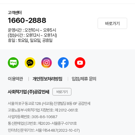
고객센터
1660-2888
바로가기
운영시간 : 오전10시 ~ 오후5시
(점심시간 : 오후12시 ~ 오후1시)
휴일 : 토요일, 일요일, 공휴일
이용약관
개인정보처리방침
입점/제휴 문의
사회적기업 (주)공감만세
바로가기
서울 마포구 동교로 128 (서교동) 진영빌딩 B동 6F 공감만세
고용노동부 사회적기업 지정번호 : 제 2012-061호
사업자등록번호 :
305-86-10687
통신판매업신고번호 :
제2020-서울중구-0701호
인터넷신문 위기브 :
서울 아54487(2022-10-07)