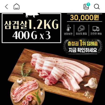
뒤
홈
가
검
이
색
드