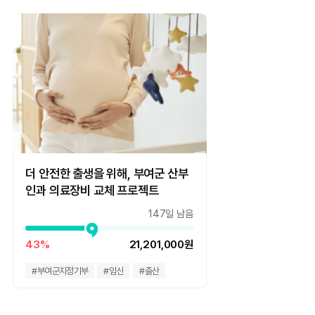
더 안전한 출생을 위해, 부여군 산부
인과 의료장비 교체 프로젝트
147일 남음
43%
21,201,000원
#
부여군지정기부
#
임신
#
출산