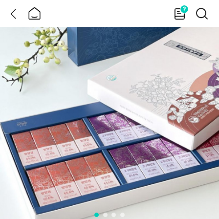
뒤
홈
가
검
이
색
드