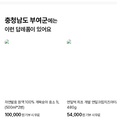
충청남도 부여군
에는
이런 답례품이 있어요
자연발효 원액 100% 개복숭아 효소 1L
연잎떡 최초 개발 연잎크림치즈아이
(500ml*2병)
480g
100,000
54,000
원 기부 시 무료
원 기부 시 무료