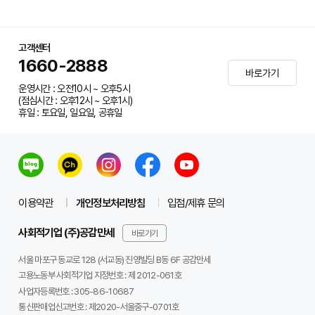
고객센터
1660-2888
바로가기
운영시간 : 오전10시 ~ 오후5시
(점심시간 : 오후12시 ~ 오후1시)
휴일 : 토요일, 일요일, 공휴일
이용약관
개인정보처리방침
입점/제휴 문의
사회적기업 (주)공감만세
바로가기
서울 마포구 동교로 128 (서교동) 진영빌딩 B동 6F 공감만세
고용노동부 사회적기업 지정번호 : 제 2012-061호
사업자등록번호 :
305-86-10687
통신판매업신고번호 :
제2020-서울중구-0701호