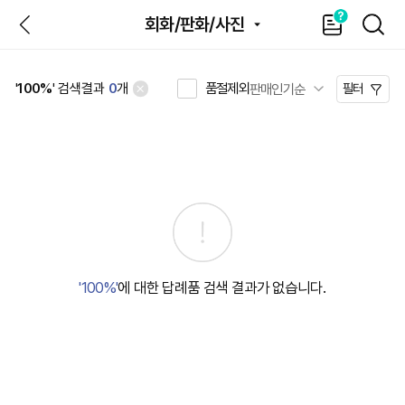
뒤
가
SEAR
회화/판화/사진
이
드
품절제외
'
100%
' 검색결과
0
개
필터
'100%'
에 대한 답례품 검색 결과가 없습니다.