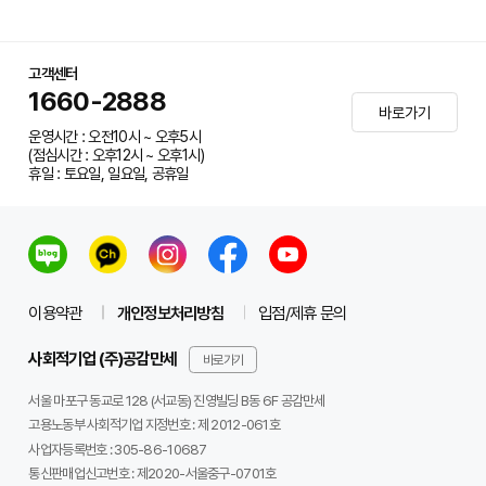
고객센터
1660-2888
바로가기
운영시간 : 오전10시 ~ 오후5시
(점심시간 : 오후12시 ~ 오후1시)
휴일 : 토요일, 일요일, 공휴일
이용약관
개인정보처리방침
입점/제휴 문의
사회적기업 (주)공감만세
바로가기
서울 마포구 동교로 128 (서교동) 진영빌딩 B동 6F 공감만세
고용노동부 사회적기업 지정번호 : 제 2012-061호
사업자등록번호 :
305-86-10687
통신판매업신고번호 :
제2020-서울중구-0701호