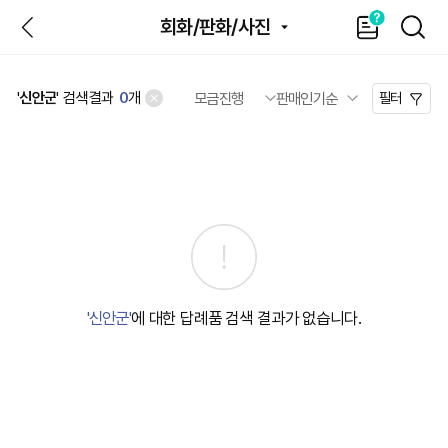
뒤
가
SEAR
회화/판화/사진
이
드
'
신안군
' 검색결과
0
개
필터
'신안군'
에 대한 답례품 검색 결과가 없습니다.