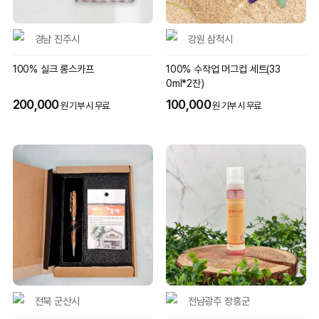
경남 진주시
강원 삼척시
100% 실크 롱스카프
100% 수작업 머그컵 세트(33
0ml*2잔)
200,000
100,000
원 기부 시 무료
원 기부 시 무료
전북 군산시
전남광주 장흥군