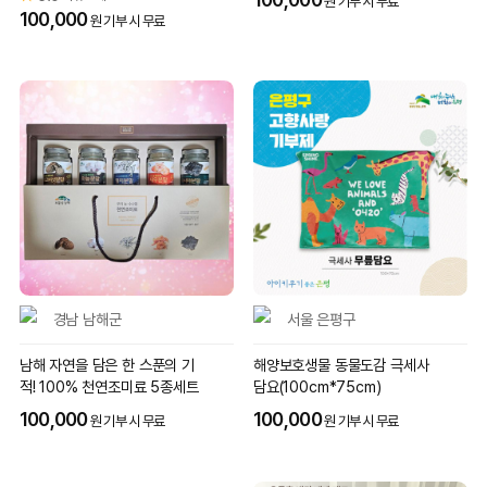
원 기부 시 무료
100,000
원 기부 시 무료
경남 남해군
서울 은평구
남해 자연을 담은 한 스푼의 기
해양보호생물 동물도감 극세사
적! 100% 천연조미료 5종세트
담요(100cm*75cm)
100,000
100,000
원 기부 시 무료
원 기부 시 무료