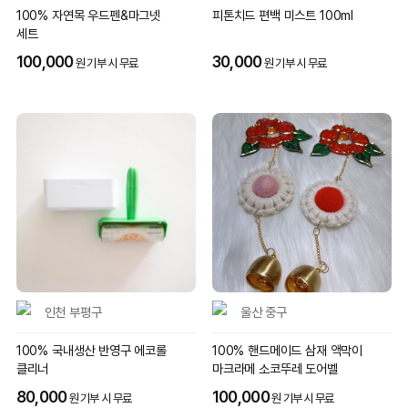
100% 자연목 우드펜&마그넷
피톤치드 편백 미스트 100ml
세트
100,000
30,000
원 기부 시 무료
원 기부 시 무료
인천 부평구
울산 중구
100% 국내생산 반영구 에코롤
100% 핸드메이드 삼재 액막이
클리너
마크라메 소코뚜레 도어벨
80,000
100,000
원 기부 시 무료
원 기부 시 무료