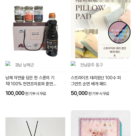
경남 남해군
전남광주 동구
남해 자연을 담은 한 스푼의 기
스트라이프 테리원단 100수 피
적! 100% 천연조미료와 훈연참
그먼트 순면 베개 패드
치액
100,000
50,000
원 기부 시 무료
원 기부 시 무료