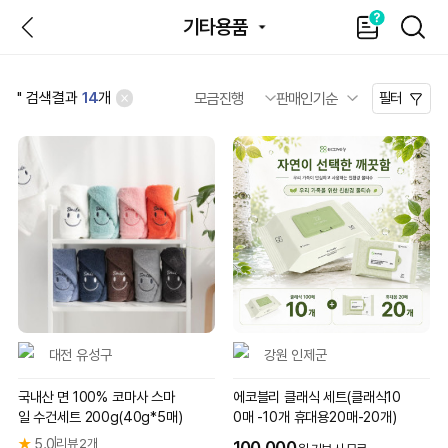
뒤
가
SEAR
기타용품
이
드
'
' 검색결과
14
개
필터
대전 유성구
강원 인제군
국내산 면 100% 코마사 스마
에코블리 클래식 세트(클래식10
일 수건세트 200g(40g*5매)
0매 -10개 휴대용20매-20개)
★
5.0
리뷰 2개
|
100,000