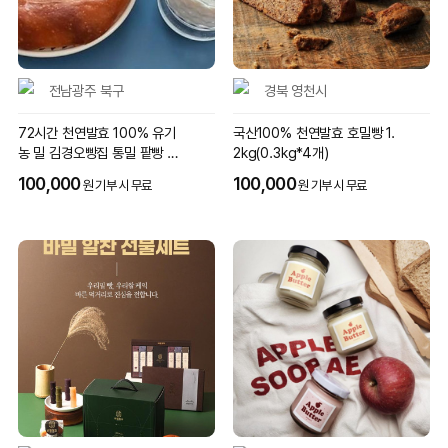
전남광주 북구
경북 영천시
72시간 천연발효 100% 유기
국산100% 천연발효 호밀빵 1.
농 밀 김경오빵집 통밀 팥빵 7
2kg(0.3kg*4개)
개
100,000
100,000
원 기부 시 무료
원 기부 시 무료