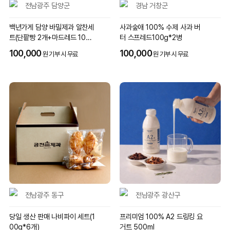
전남광주 담양군
경남 거창군
백년가게 담양 바밀제과 알찬세
사과숲애 100% 수제 사과 버
트(단팥빵 2개+마드레드 100g
터 스프레드100g*2병
+수제양갱 6개)
100,000
100,000
원 기부 시 무료
원 기부 시 무료
전남광주 동구
전남광주 광산구
당일 생산 판매 나비파이 세트(1
프리미엄 100% A2 드링킹 요
00g*6개)
거트 500ml