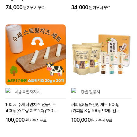
74,000
34,000
원 기부 시 무료
원 기부 시 무료
세종특별자치시
강원 강릉시
100% 수제 자연치즈 선물세트
커피잼&들깨건빵 세트 500g
400g(스트링 치즈 20g*20
(커피잼 3종 100g*3개+건빵 1
개)
00g*2봉지)
100,000
100,000
원 기부 시 무료
원 기부 시 무료