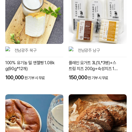
전남광주 북구
전남광주 남구
100% 유기농 밀 엔젤빵 1.08k
플레인 요거트 3L(1L*3병)+스
g(90g*12개)
트링 치즈 200g+숙성치즈 10
0g
100,000
150,000
원 기부 시 무료
원 기부 시 무료