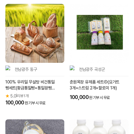
전남광주 동구
전남광주 곡성군
100% 우리밀 무설탕 비건통밀
춘원목장 유제품 세트①(요거트
빵세트(황금통밀빵+통밀왕빵
3개+스트링 2개+할로미 1개)
+바질토마토통밀빵+대파발효
★
5.0
리뷰 1개
|
100,000
원 기부 시 무료
통밀과자)
100,000
원 기부 시 무료