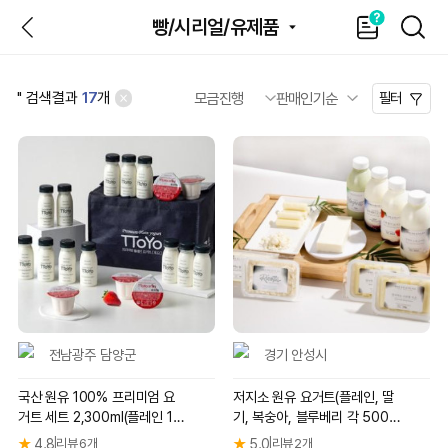
뒤
가
SEAR
빵/시리얼/유제품
이
드
'
' 검색결과
17
개
필터
전남광주 담양군
경기 안성시
국산 원유 100% 프리미엄 요
저지소 원유 요거트(플레인, 딸
거트 세트 2,300ml(플레인 12
기, 복숭아, 블루베리 각 500
병+미니 딸기 5병)
m)+스트링치즈 100g
★
4.8
리뷰 6개
★
5.0
리뷰 2개
|
|