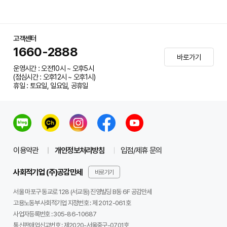
고객센터
1660-2888
바로가기
운영시간 : 오전10시 ~ 오후5시
(점심시간 : 오후12시 ~ 오후1시)
휴일 : 토요일, 일요일, 공휴일
이용약관
개인정보처리방침
입점/제휴 문의
사회적기업 (주)공감만세
바로가기
서울 마포구 동교로 128 (서교동) 진영빌딩 B동 6F 공감만세
고용노동부 사회적기업 지정번호 : 제 2012-061호
사업자등록번호 :
305-86-10687
통신판매업신고번호 :
제2020-서울중구-0701호