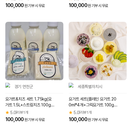
100,000
100,000
원 기부 시 무료
원 기부 시 무료
경기 연천군
세종특별자치시
요거트&치즈 세트 1.75kg(요
요거트 세트(플레인 요거트 20
거트 1.5L+스트링치즈 100g
0ml*4개+그릭요거트 100g*
+할루미치즈 150g)
4개)
★
5.0
리뷰 1개
★
5.0
리뷰 1개
|
|
100,000
100,000
원 기부 시 무료
원 기부 시 무료