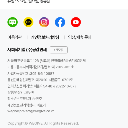
휴일 : 토요일, 일요일, 공휴일
이용약관
개인정보처리방침
입점/제휴 문의
사회적기업 (주)공감만세
바로가기
서울 마포구 동교로 128 (서교동) 진영빌딩 B동 6F 공감만세
고용노동부 사회적기업 지정번호 : 제 2012-061호
사업자등록번호 :
305-86-10687
통신판매업신고번호 :
제2020-서울중구-0701호
인터넷신문 위기브 :
서울 아54487(2022-10-07)
발행/편집인 :
고두환
청소년보호책임자 :
노진호
개인정보 관리책임자 :
이호기
wegive.privacy@wegive.co.kr
Copyright© WEGIVE. All Rights Reserved.