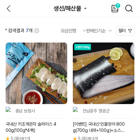
뒤
가
SEAR
생선/해산물
이
드
'
' 검색결과
7
개
필터
충남 보령시
전남광주 영광군
국내산 키조개관자 슬라이스 4
[이벤트] 국내산 민물장어 800
00g(100g*4팩)
g(700g 내외+100g)+소스 2
종+생강 35g
★
5.0
리뷰 1개
★
5.0
리뷰 3개
|
|