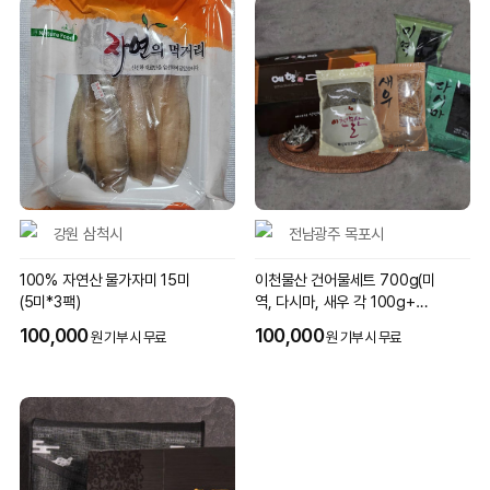
강원 삼척시
전남광주 목포시
100% 자연산 물가자미 15미
이천물산 건어물세트 700g(미
(5미*3팩)
역, 다시마, 새우 각 100g+자
멸 400g)
100,000
100,000
원 기부 시 무료
원 기부 시 무료