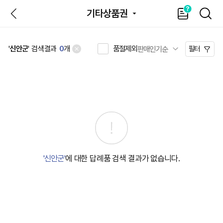
뒤
가
SEAR
기타상품권
이
드
품절제외
'
신안군
' 검색결과
0
개
필터
'신안군'
에 대한 답례품 검색 결과가 없습니다.