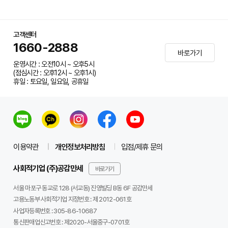
고객센터
1660-2888
바로가기
운영시간 : 오전10시 ~ 오후5시
(점심시간 : 오후12시 ~ 오후1시)
휴일 : 토요일, 일요일, 공휴일
이용약관
개인정보처리방침
입점/제휴 문의
사회적기업 (주)공감만세
바로가기
서울 마포구 동교로 128 (서교동) 진영빌딩 B동 6F 공감만세
고용노동부 사회적기업 지정번호 : 제 2012-061호
사업자등록번호 :
305-86-10687
통신판매업신고번호 :
제2020-서울중구-0701호