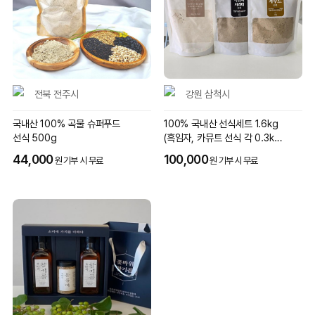
전북 전주시
강원 삼척시
국내산 100% 곡물 슈퍼푸드
100% 국내산 선식세트 1.6kg
선식 500g
(흑임자, 카뮤트 선식 각 0.3kg
+통밀가루 1kg)
44,000
100,000
원 기부 시 무료
원 기부 시 무료