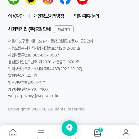
이용약관
개인정보처리방침
입점/제휴 문의
사회적기업 (주)공감만세
바로가기
서울 마포구 동교로 128 (서교동) 진영빌딩 B동 6F 공감만세
고용노동부 사회적기업 지정번호 : 제 2012-061호
사업자등록번호 :
305-86-10687
통신판매업신고번호 :
제2020-서울중구-0701호
인터넷신문 위기브 :
서울 아54487(2022-10-07)
발행/편집인 :
고두환
청소년보호책임자 :
노진호
개인정보 관리책임자 :
이호기
wegive.privacy@wegive.co.kr
Copyright© WEGIVE. All Rights Reserved.