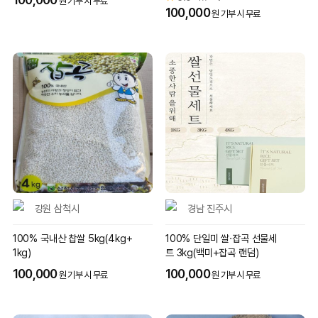
원 기부 시 무료
100,000
원 기부 시 무료
강원 삼척시
경남 진주시
100% 국내산 찹쌀 5kg(4kg+
100% 단일미 쌀·잡곡 선물세
1kg)
트 3kg(백미+잡곡 랜덤)
100,000
100,000
원 기부 시 무료
원 기부 시 무료