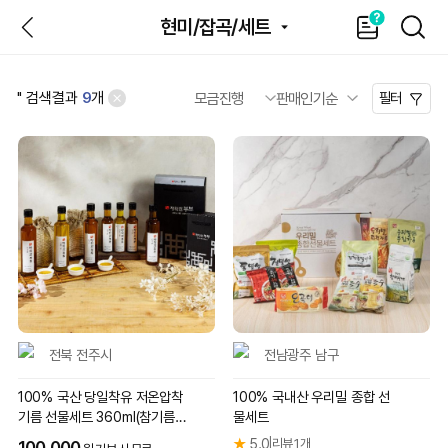
뒤
가
SEAR
현미/잡곡/세트
이
드
'
' 검색결과
9
개
필터
전북 전주시
전남광주 남구
100% 국산 당일착유 저온압착
100% 국내산 우리밀 종합 선
기름 선물세트 360ml(참기름,
물세트
들기름 각 180ml)
★
5.0
리뷰 1개
|
100,000