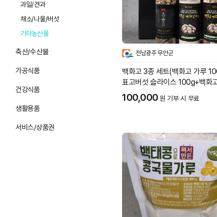
과일/견과
채소/나물/버섯
기타농산물
축산/수산물
전남광주 무안군
가공식품
백화고 3종 세트(백화고 가루 10
표고버섯 슬라이스 100g+백화고
건강식품
g)
100,000
원 기부 시 무료
생활용품
서비스/상품권