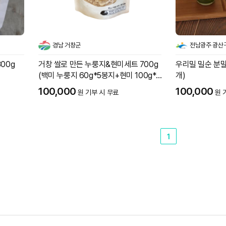
경남 거창군
전남광주 광산
00g
거창 쌀로 만든 누룽지&현미세트 700g
우리밀 밀순 분말세
(백미 누룽지 60g*5봉지+현미 100g*4
개)
봉지)
100,000
100,000
원 기부 시 무료
원 
1