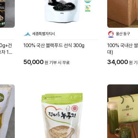
세종특별자치시
울산 동구
0g+건
100% 국산 블랙푸드 선식 300g
100% 국내산 
차 100
대)
50,000
34,000
원 기부 시 무료
원 기