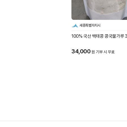
세종특별자치시
100% 국산 백태콩 콩국물가루 3
34,000
원 기부 시 무료