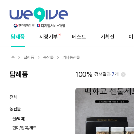
답례품
지정기부
베스트
기획전
이
메
뉴
홈
답례품
농산물
기타농산물
답례품
100%
검색결과
7
개
전체
농산물
쌀(백미)
현미/잡곡/세트