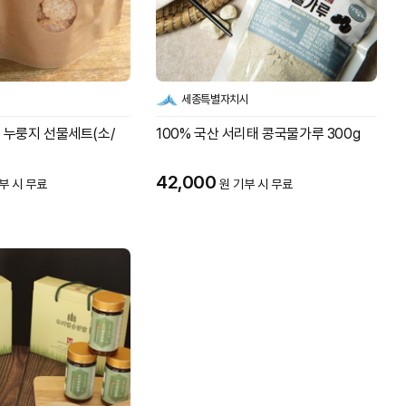
세종특별자치시
쌀 누룽지 선물세트(소/
100% 국산 서리태 콩국물가루 300g
42,000
부 시 무료
원 기부 시 무료