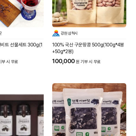
군
강원 삼척시
비트 선물세트 300g(1
100% 국산 구운땅콩 500g(100g*4봉
+50g*2봉)
100,000
기부 시 무료
원 기부 시 무료