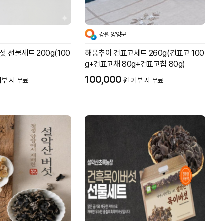
강원 양양군
 선물세트 200g(100
해풍추이 건표고세트 260g(건표고 100
g+건표고채 80g+건표고칩 80g)
100,000
기부 시 무료
원 기부 시 무료