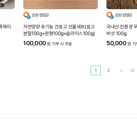
강원 양양군
강원 양양군
건흑목이
자연양양 유기농 건표고 선물세트(표고
국내산 친환경 
분말100g+원형100g+슬라이스100g)
버섯 100g
100,000
50,000
원 기부 시 무료
원 기
2
1