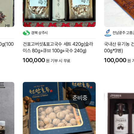
경북 상주시
전남광주 고흥
g(100
건표고버섯&표고국수 세트 420g(슬라
국내산 유기농 건
이스 80g+큐브 100g+국수 240g)
00g*3병)
100,000
100,000
원 기부 시 무료
원 
준비중