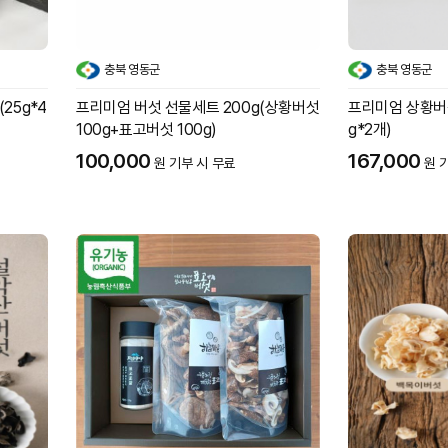
충북 영동군
충북 영동군
25g*4
프리미엄 버섯 선물세트 200g(상황버섯
프리미엄 상황버섯
100g+표고버섯 100g)
g*2개)
100,000
167,000
원 기부 시 무료
원 