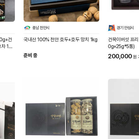
충남 천안시
경기 안성시
0g+건
국내산 100% 천안 호두+호두 망치 1kg
건목이버섯 프리미
차 100
0g+25g*5통)
준비 중
200,000
원 