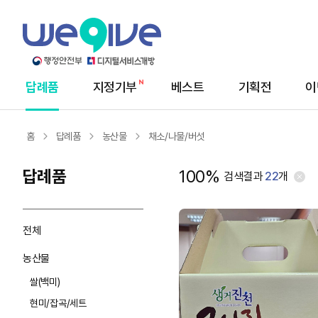
답례품
지정기부
베스트
기획전
이
메
뉴
홈
답례품
농산물
채소/나물/버섯
답례품
100%
검색결과
22
개
전체
농산물
쌀(백미)
현미/잡곡/세트