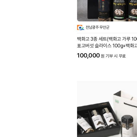
전남광주 무안군
백화고 3종 세트(백화고 가루 10
표고버섯 슬라이스 100g+백화고
g)
100,000
원 기부 시 무료