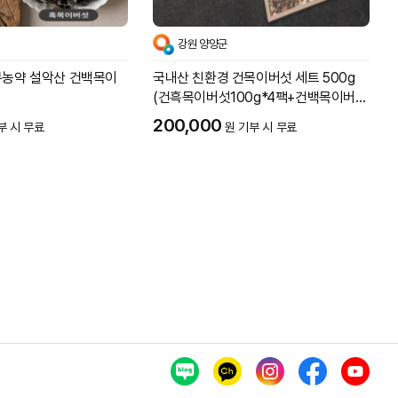
강원 양양군
무농약 설악산 건백목이
국내산 친환경 건목이버섯 세트 500g
(건흑목이버섯100g*4팩+건백목이버섯
100g)
200,000
부 시 무료
원 기부 시 무료