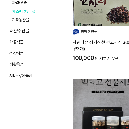
과일/견과
채소/나물/버섯
기타농산물
축산/수산물
충북 진천군
가공식품
자연담은 생거진천 건고사리 300
g*3개)
건강식품
100,000
원 기부 시 무료
생활용품
서비스/상품권