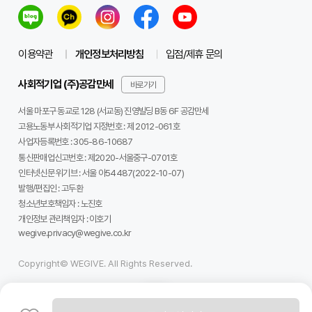
당신의 응원이 아이들의 꿈을 현실로 만듭니다
비용의 부담 없이 오직 과녁만을 바라보며 성장할 수 있도
이용약관
개인정보처리방침
입점/제휴 문의
록, 임실군 양궁 꿈나무들의 든든한 후원자가 되어주세요.
사회적기업 (주)공감만세
바로가기
여러분의 기부는 단순한 후원을 넘어, 제2의 안산, 제2의 김
서울 마포구 동교로 128 (서교동) 진영빌딩 B동 6F 공감만세
우진을 키워내는 대한민국 양궁의 밑거름이 될 것입니다.
고용노동부 사회적기업 지정번호 : 제 2012-061호
사업자등록번호 :
305-86-10687
통신판매업신고번호 :
제2020-서울중구-0701호
"한 명의 선수를 넘어, 임실과 대한민국의 미래를 키우는 힘.
인터넷신문 위기브 :
서울 아54487(2022-10-07)
지금 함께해 주세요!"
발행/편집인 :
고두환
청소년보호책임자 :
노진호
개인정보 관리책임자 :
이호기
wegive.privacy@wegive.co.kr
Copyright© WEGIVE. All Rights Reserved.