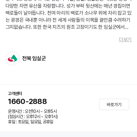
그에 맞는 장비로 교체해주지 않으면
제 기량을 발휘하기 어
다양한 자연 유산을 자랑합니다. 성가 부락 뒷산에는 매년 경칩이면
백로들이 날아듭니다. 천여 마리의 백로가 소나무 위에 자리 잡고 있
렵고 자칫 부상으로 이어질 위험
도 큽니다.
는 광경은 국내뿐 아니라 전 세계 사람들의 이목을 끌만큼 수려하기
그지없습니다. 또한 한국 치즈의 원조 고장이기도 한 임실군에서는,
이러한 현실 앞에 많은 유망주가 실력이 아닌
'비용'의 문턱
청정 환경에서 자란 우량 소에서 원유를 채취하고 저온 살균법으로
더보기
영양가 높은 치즈를 만들어냅니다. 이뿐만 아니라, 치즈를 소재로 한
에서 좌절
하곤 합니다.
임실의 테마파크에서는 치즈를 중심으로 한 다양한 배움과 체험이
개인의 노력만으로는 감당하기 힘든 장비의 무게가 아이들
가능합니다. 임실군에 방문한다면 일교차가 큰 환경에서 자라 당도
전북 임실군
가 높고 과즙이 많은 임실 복숭아는 꼭 한 번 드셔보시면 좋습니다.
의 꿈을 억누르고 있습니다.
아이들이 오직
'노력'과 '실력'만으로 당당히 승부
할 수 있도
록,
고객센터
1660-2888
임실군
과
고향사랑기부제
가 아이들의 무거운 어깨를 받쳐주
바로가기
운영시간 : 오전10시 ~ 오후5시
려 합니다.
(점심시간 : 오후12시 ~ 오후1시)
휴일 : 토요일, 일요일, 공휴일