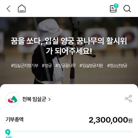
뒤
홈
가
검
이
색
드
MO
지
정
기
부/
재
난
지
꿈을 쏘다, 임실 양궁 꿈나무의 활시위
원
상
세
가 되어주세요!
#
임실군지정기부
#
양궁
#
양궁꿈나무
#
임실양궁지원
#
청소년양궁
전북 임실군
2,300,000
기부총액
원