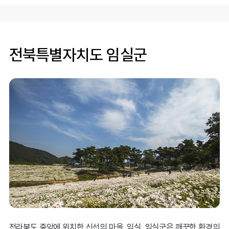
▲ 임실군 오수면에 위치한 전북특별자치도 국제양궁장에서 훈련중인 학생선수
들 ⓒ 임실군
전북특별자치도 임실군
양궁은 고도의 집중력과 기술이 필요한 종목이지만, 그에 못
지않게
고가의 전문 장비가 필수적인 종목
입니다.
선수 한 명에게 필요한
리커브 활
이나
컴파운드 활 세트
의 가
격은
수백만 원을 호가
합니다.
여기에 화살, 조준기, 보호구 등 소모품 비용까지 더해지면
그 부담은 상상 이상입니다.
특히 한창 성장기에 있는 꿈나무 선수들은 신체 조건이 계속
변하기 때문에,
전라북도 중앙에 위치한 신선의 마을, 임실. 임실군은 깨끗한 환경의