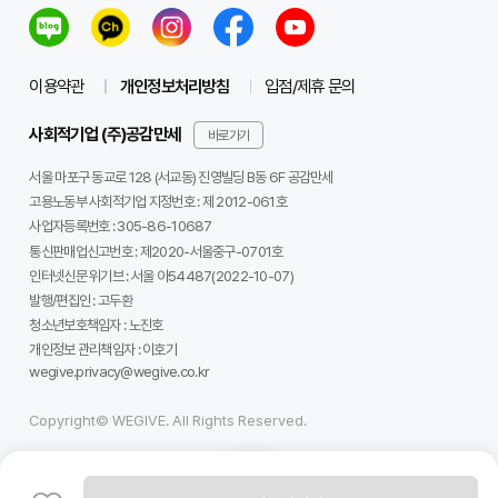
있나요?
이용약관
개인정보처리방침
입점/제휴 문의
사회적기업 (주)공감만세
바로가기
서울 마포구 동교로 128 (서교동) 진영빌딩 B동 6F 공감만세
고용노동부 사회적기업 지정번호 : 제 2012-061호
사업자등록번호 :
305-86-10687
통신판매업신고번호 :
제2020-서울중구-0701호
인터넷신문 위기브 :
서울 아54487(2022-10-07)
발행/편집인 :
고두환
청소년보호책임자 :
노진호
개인정보 관리책임자 :
이호기
wegive.privacy@wegive.co.kr
Copyright© WEGIVE. All Rights Reserved.
아가페정원 ©익산시
이번 프로젝트는 단순히 과거를 기록하는 것을 넘어, 황등이