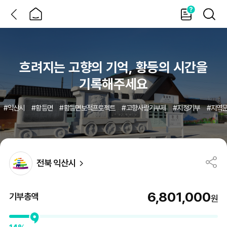
뒤
홈
가
검
이
색
드
MO
지
정
기
부/
재
난
지
흐려지는 고향의 기억, 황등의 시간을
원
상
세
기록해주세요
#
익산시
#
황등면
#
황등면보적프로젝트
#
고향사랑기부제
#
지정기부
#
지역
전북 익산시
6,801,000
기부총액
원