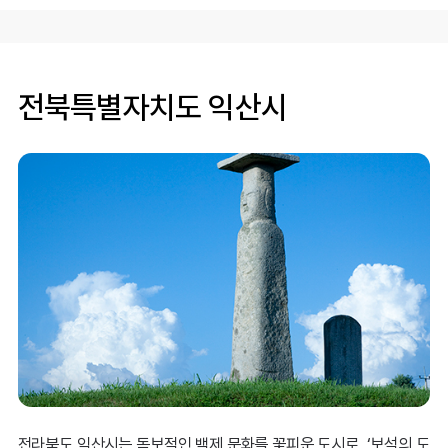
전북특별자치도 익산시
황등석산과 전망대 ©익산시
익산시가 기록을 서두르는 이유는 명확합니다.
기록되지 않은 역사는 개발과 시간의 흐름 속에 흔적도 없이
사라지기 때문입니다.
실제로 서울의
'돈의문 박물관마을'
이나 경기도의
'광명동굴'
등
성공적인 재생 사례
가 있는 반면, 기록의 시기를 놓쳐 정
체성을 잃은
안타까운 사례
들도 많습니다.
전라북도 익산시는 독보적인 백제 문화를 꽃피운 도시로, ‘보석의 도