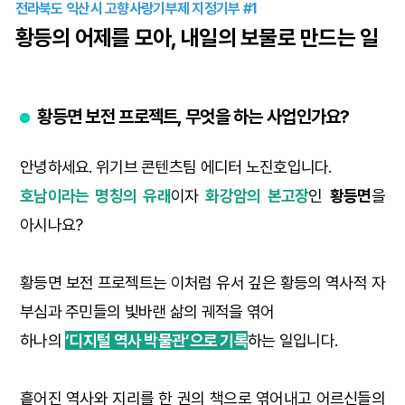
전라북도 익산시 고향사랑기부제 지정기부 #1
황등의 어제를 모아, 내일의 보물로 만드는 일
황등면 보전 프로젝트, 무엇을 하는 사업인가요?
안녕하세요. 위기브 콘텐츠팀 에디터 노진호입니다.
호남이라는 명칭의 유래
이자
화강암의 본고장
인
황등면
을
아시나요?
황등면 보전 프로젝트는 이처럼 유서 깊은 황등의 역사적 자
부심과 주민들의 빛바랜 삶의 궤적을 엮어
하나의
‘디지털 역사 박물관’으로 기록
하는 일입니다.
흩어진 역사와 지리를 한 권의 책으로 엮어내고 어르신들의