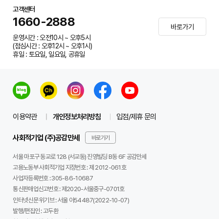
그러나
안과 검진과 수술비에 대한 부담이 크다
는 이유로 저
고객센터
1660-2888
소득층 어르신들은 적절한 치료를 받지 못하는 경우가 많습
바로가기
니다.
운영시간 : 오전10시 ~ 오후5시
(점심시간 : 오후12시 ~ 오후1시)
휴일 : 토요일, 일요일, 공휴일
고향사랑기부제로 이 사업이 확대된다면...
거창군 내 65세 이상 수급권자는 총 1,061명('25년 1월).
이용약관
개인정보처리방침
입점/제휴 문의
여러분의 고향사랑기부로 인해 이 분들은
사회적기업 (주)공감만세
바로가기
1) 조기 검진을 통해
안질환 예방 및 치료 기회를 확대
할 수
서울 마포구 동교로 128 (서교동) 진영빌딩 B동 6F 공감만세
있어요.
고용노동부 사회적기업 지정번호 : 제 2012-061호
사업자등록번호 :
305-86-10687
2) 개안 수술 지원으로 어르신들의
시력을 회복하고 삶의 질
통신판매업신고번호 :
제2020-서울중구-0701호
을 향상
할 수 있어요.
인터넷신문 위기브 :
서울 아54487(2022-10-07)
발행/편집인 :
고두환
3)
낙상 사고 예방
및 어르신들의
자립적인 생활을 지원
할 수