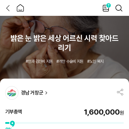
뒤
홈
가
검
이
색
드
MO
지
정
기
부/
재
난
지
밝은 눈 밝은 세상 어르신 시력 찾아드
원
상
세
리기
#
안과 검진비 지원
#
개안 수술비 지원
#
노인 복지
경남 거창군
1,600,000
기부총액
원