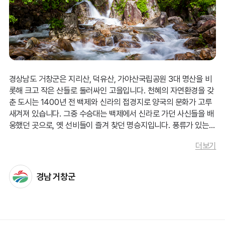
"눈이 침침해서 길을 걷다가 몇 번이나 넘어질 뻔 했어요. 검
진을 받아야 하는데,
비용이 부담돼서 미루고 있었죠.
"
-김**(76세)
경상남도 거창군은 지리산, 덕유산, 가야산국립공원 3대 명산을 비
롯해 크고 작은 산들로 둘러싸인 고을입니다. 천혜의 자연환경을 갖
노년기 시력 저하는 단순한 불편함이 아닙니다.
춘 도시는 1400년 전 백제와 신라의 접경지로 양국의 문화가 고루
새겨져 있습니다. 그중 수승대는 백제에서 신라로 가던 사신들을 배
웅했던 곳으로, 옛 선비들이 즐겨 찾던 명승지입니다. 풍류가 있는
제때 치료받지 못하면
백내장, 녹내장 등의 안질환이 악화되
거창군의 자연밥상을 만나기 위해서는 시원한 강변을 따라 조성된
더보기
있는 추어탕 거리에 가는 것도 좋습니다. 거창식 추어탕은 너른 평야
어 실명
으로 이어질 수 있죠.
를 지나는 하천에서 길어 올린 민물고기로 진하게 우려낸 육수가 일
품입니다. 덤으로 사과, 오미자, 딸기, 애우, 애도니를 총칭하는 거창
경남 거창군
또한 시력 저하로 인한
낙상 사고 위험 증가, 사회적 고립, 삶
5홍까지 맛본다면 산과 물이 하나 되어 흐르는 거창군을 마음껏 맛
보고, 누리실 수 있습니다.
의 질 저하
등 다양한 문제로 이어질 수 있습니다.