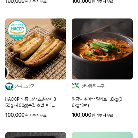
100,000
100,000
원 기부 시 무료
원 기부 시 무료
전북 고창군
전남광주 북구
HACCP 인증 고창 초벌장어 3
임금님 추어탕 밀키트 1.8kg(0.
50g~400g(손질 초벌 후 1~2
6kg*3팩)
마리)
100,000
100,000
원 기부 시 무료
원 기부 시 무료