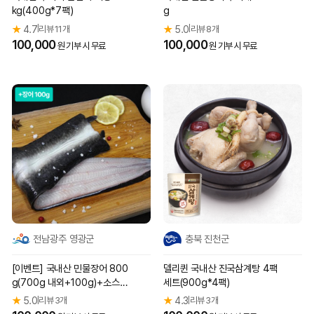
kg(400g*7팩)
g
★
4.7
리뷰 11개
★
5.0
리뷰 8개
|
|
100,000
100,000
원 기부 시 무료
원 기부 시 무료
전남광주 영광군
충북 진천군
[이벤트] 국내산 민물장어 800
델리퀸 국내산 진국삼계탕 4팩
g(700g 내외+100g)+소스 2
세트(900g*4팩)
종+생강 35g
★
5.0
리뷰 3개
★
4.3
리뷰 3개
|
|