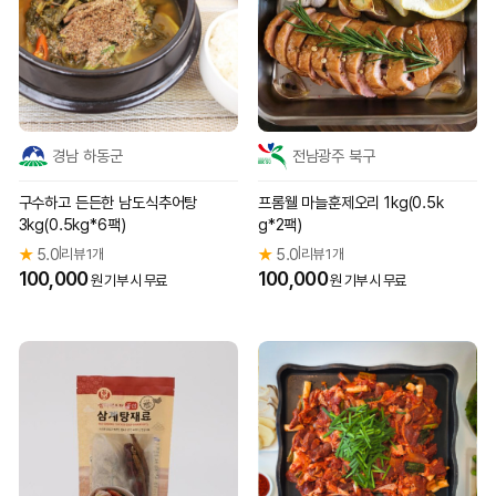
경남 하동군
전남광주 북구
구수하고 든든한 남도식추어탕
프롬웰 마늘훈제오리 1kg(0.5k
3kg(0.5kg*6팩)
g*2팩)
★
5.0
리뷰 1개
★
5.0
리뷰 1개
|
|
100,000
100,000
원 기부 시 무료
원 기부 시 무료