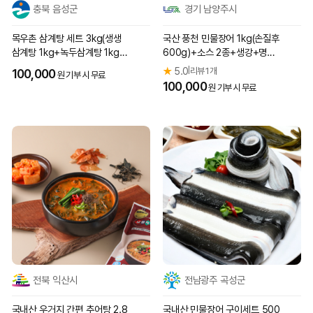
충북 음성군
경기 남양주시
목우촌 삼계탕 세트 3kg(생생
국산 풍천 민물장어 1kg(손질후
삼계탕 1kg+녹두삼계탕 1kg
600g)+소스 2종+생강+명이
+우슬삼계탕 1kg)
나물
★
5.0
리뷰 1개
|
100,000
원 기부 시 무료
100,000
원 기부 시 무료
전북 익산시
전남광주 곡성군
국내산 우거지 간편 추어탕 2.8
국내산 민물장어 구이세트 500