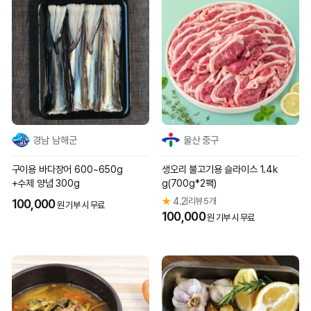
경남 남해군
울산 중구
구이용 바다장어 600~650g
생오리 불고기용 슬라이스 1.4k
+수제 양념 300g
g(700g*2팩)
★
4.2
리뷰 5개
|
100,000
원 기부 시 무료
100,000
원 기부 시 무료