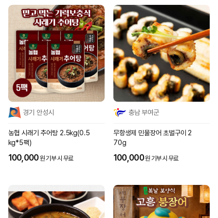
경기 안성시
충남 부여군
농협 시래기 추어탕 2.5kg(0.5
무항생제 민물장어 초벌구이 2
kg*5팩)
70g
100,000
100,000
원 기부 시 무료
원 기부 시 무료