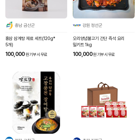
충남 금산군
강원 정선군
홍삼 삼계탕 재료 세트(120g*
오리양념불고기 간단 즉석 요리
5개)
밀키트 1kg
100,000
100,000
원 기부 시 무료
원 기부 시 무료