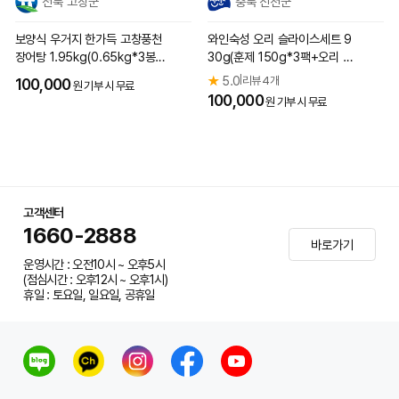
전북 고창군
충북 진천군
보양식 우거지 한가득 고창풍천
와인숙성 오리 슬라이스세트 9
장어탕 1.95kg(0.65kg*3봉
30g(훈제 150g*3팩+오리 8
지)
0g*6팩)
★
5.0
리뷰 4개
|
100,000
원 기부 시 무료
100,000
원 기부 시 무료
고객센터
1660-2888
바로가기
운영시간 : 오전10시 ~ 오후5시
(점심시간 : 오후12시 ~ 오후1시)
휴일 : 토요일, 일요일, 공휴일