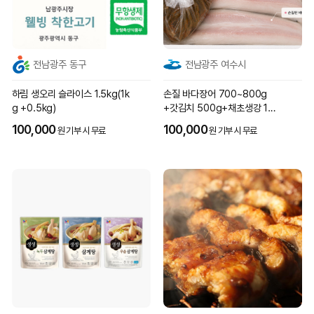
전남광주 동구
전남광주 여수시
하림 생오리 슬라이스 1.5kg(1k
손질 바다장어 700~800g
g +0.5kg)
+갓김치 500g+채초생강 100
g+소스 2종
100,000
100,000
원 기부 시 무료
원 기부 시 무료