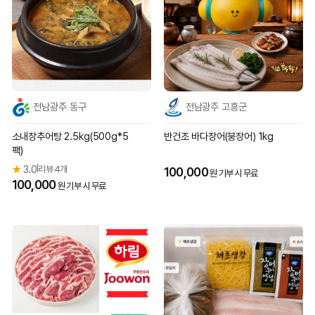
전남광주 동구
전남광주 고흥군
소내장추어탕 2.5kg(500g*5
반건조 바다장어(붕장어) 1kg
팩)
★
3.0
리뷰 4개
|
100,000
원 기부 시 무료
100,000
원 기부 시 무료