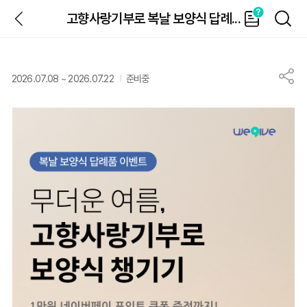
뒤
가
검
고향사랑기부로 복날 보양식 답례...
이
색
드
2026.07.08
~
2026.07.22
준비중