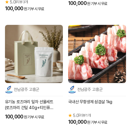
★
5.0
리뷰 3개
|
100,000
원 기부 시 무료
100,000
원 기부 시 무료
전남광주 고흥군
전남광주 고흥군
유기농 로즈마리 잎차 선물세트
국내산 무항생제 삼겹살 1kg
(로즈마리 건잎 40g+티인퓨
져)
★
5.0
리뷰 1개
|
100,000
원 기부 시 무료
100,000
원 기부 시 무료