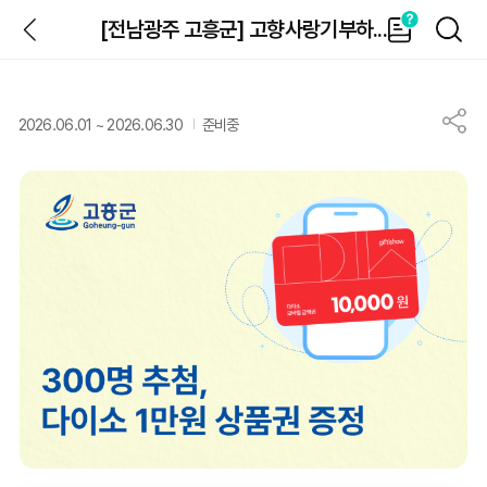
뒤
가
검
[전남광주 고흥군] 고향사랑기부하...
이
색
드
2026.06.01
~
2026.06.30
준비중