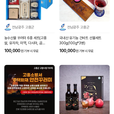
전남광주 고흥군
전남광주 고흥군
농수산물 꾸러미 6종 세트(고흥
국내산 유기농 건비트 선물세트
쌀, 유자차, 미역, 다시마, 곱창
300g(100g*3병)
돌김, 과일잼 각 1개)
100,000
100,000
원 기부 시 무료
원 기부 시 무료