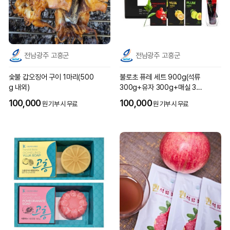
전남광주 고흥군
전남광주 고흥군
숯불 갑오징어 구이 1마리(500
불로초 퓨레 세트 900g(석류
g 내외)
300g+유자 300g+매실 300
g)
100,000
100,000
원 기부 시 무료
원 기부 시 무료