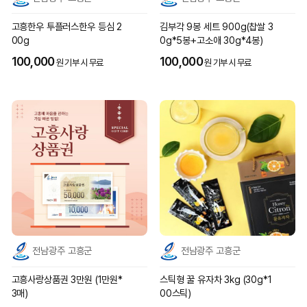
고흥한우 투플러스한우 등심 2
김부각 9봉 세트 900g(찹쌀 3
00g
0g*5봉+고소애 30g*4봉)
100,000
100,000
원 기부 시 무료
원 기부 시 무료
전남광주 고흥군
전남광주 고흥군
고흥사랑상품권 3만원 (1만원*
스틱형 꿀 유자차 3kg (30g*1
3매)
00스틱)