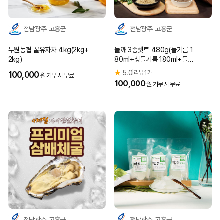
전남광주 고흥군
전남광주 고흥군
두원농협 꿀유자차 4kg(2kg+
들깨 3종셋트 480g(들기름 1
2kg)
80ml+생들기름 180ml+들깨
가루 120g)
★
5.0
리뷰 1개
|
100,000
원 기부 시 무료
100,000
원 기부 시 무료
전남광주 고흥군
전남광주 고흥군