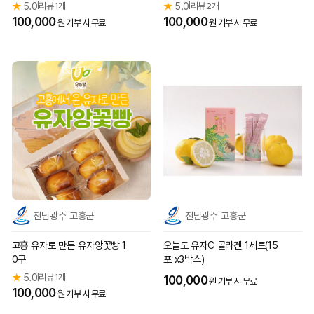
g+가브리살 200g)
★
5.0
리뷰 1개
★
5.0
리뷰 2개
|
|
100,000
100,000
원 기부 시 무료
원 기부 시 무료
전남광주 고흥군
전남광주 고흥군
고흥 유자로 만든 유자앙꽃빵 1
오늘도 유자C 콜라겐 1세트(15
0구
포 x3박스)
★
5.0
리뷰 1개
|
100,000
원 기부 시 무료
100,000
원 기부 시 무료