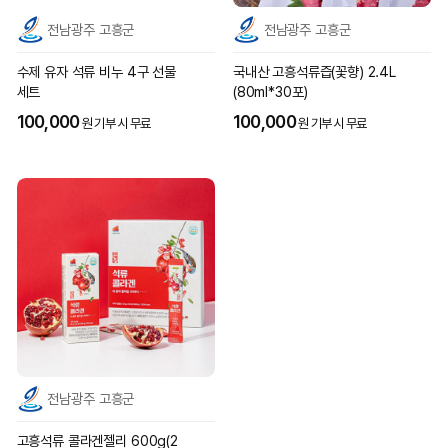
전남광주 고흥군
전남광주 고흥군
수제 유자 석류 비누 4구 선물
국내산 고흥석류즙(꽃향) 2.4L
세트
(80ml*30포)
100,000
100,000
원 기부 시 무료
원 기부 시 무료
전남광주 고흥군
고흥석류 콜라겐젤리 600g(2