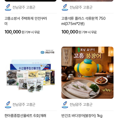
전남광주 고흥군
전남광주 고흥군
고흥소방서 주택화재 안전꾸러
고흥석류 플러스 석류원액 750
미
ml(375ml*2병)
100,000
100,000
원 기부 시 무료
원 기부 시 무료
전남광주 고흥군
전남광주 고흥군
한아름종합선물세트 6호(재래
반건조 바다장어(붕장어) 1kg