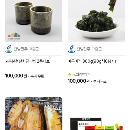
전남광주 고흥군
전남광주 고흥군
고흥분청철화갈대컵 2종세트
마른미역 800g(80g*10봉지)
★
5.0
리뷰 1개
|
100,000
원 기부 시 무료
100,000
원 기부 시 무료