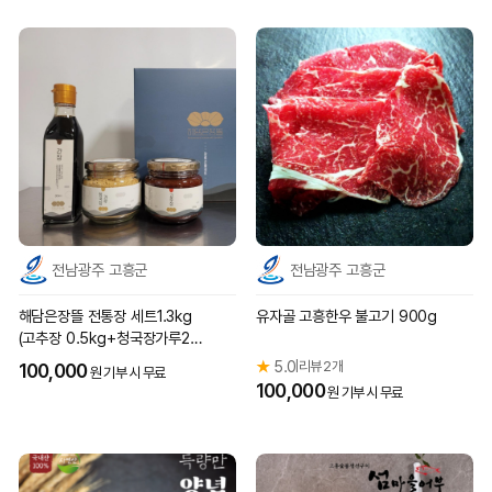
전남광주 고흥군
전남광주 고흥군
해담은장뜰 전통장 세트1.3kg
유자골 고흥한우 불고기 900g
(고추장 0.5kg+청국장가루20
0g+간장0.3kg)
★
5.0
리뷰 2개
|
100,000
원 기부 시 무료
100,000
원 기부 시 무료