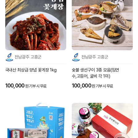
전남광주 고흥군
전남광주 고흥군
국내산 최상급 양념 꽃게장 1kg
숯불 생선구이 3종 모음(임연
수,고등어, 굴비 각 1미)
100,000
100,000
원 기부 시 무료
원 기부 시 무료