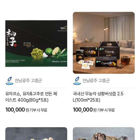
전남광주 고흥군
전남광주 고흥군
유자코쇼, 유자&고추로 만든 페
국내산 무농약 상황버섯즙 2.5
이스트 400g(80g*5포)
L(100ml*25포)
100,000
100,000
원 기부 시 무료
원 기부 시 무료