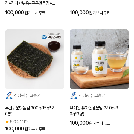
김+김자반볶음+구운맛돌김+구
운김+건다시마+건미역)
100,000
100,000
원 기부 시 무료
원 기부 시 무료
전남광주 고흥군
전남광주 고흥군
두번구운맛돌김 300g(15g*2
유기농 유자동결분말 240g(8
0봉)
0g*3병)
★
5.0
리뷰 1개
|
100,000
원 기부 시 무료
100,000
원 기부 시 무료