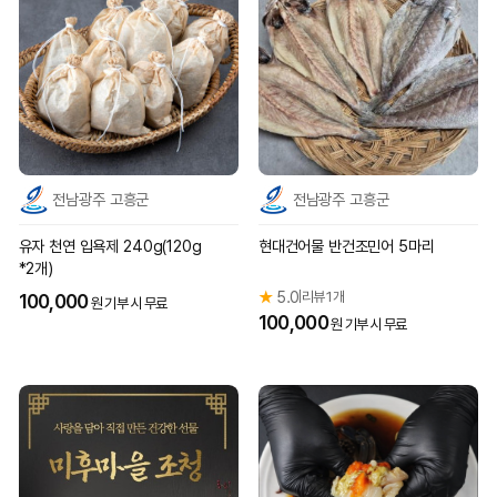
전남광주 고흥군
전남광주 고흥군
유자 천연 입욕제 240g(120g
현대건어물 반건조민어 5마리
*2개)
★
5.0
리뷰 1개
|
100,000
원 기부 시 무료
100,000
원 기부 시 무료