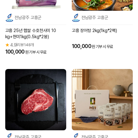
전남광주 고흥군
전남광주 고흥군
고흥 25년 햅쌀 수호천사미 10
고흥 장어탕 2kg(1kg*2팩)
kg+현미1kg(0.5kg*2봉)
★
4.9
리뷰 148개
|
100,000
원 기부 시 무료
100,000
원 기부 시 무료
전남광주 고흥군
전남광주 고흥군