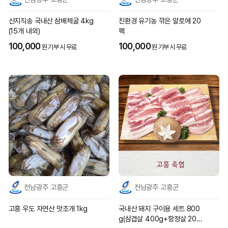
산지직송 국내산 삼배체굴 4kg
친환경 유기농 깎은 알로에 20
(15개 내외)
팩
100,000
100,000
원 기부 시 무료
원 기부 시 무료
전남광주 고흥군
전남광주 고흥군
고흥 우도 자연산 맛조개 1kg
국내산 돼지 구이용 세트 800
g(삼겹살 400g+항정살 200