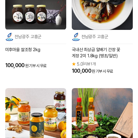
전남광주 고흥군
전남광주 고흥군
미후마을 쌀조청 2kg
국내산 최상급 알배기 간장 꽃
게장 2미 1.8kg (땡초/일반)
★
5.0
리뷰 1개
|
100,000
원 기부 시 무료
100,000
원 기부 시 무료