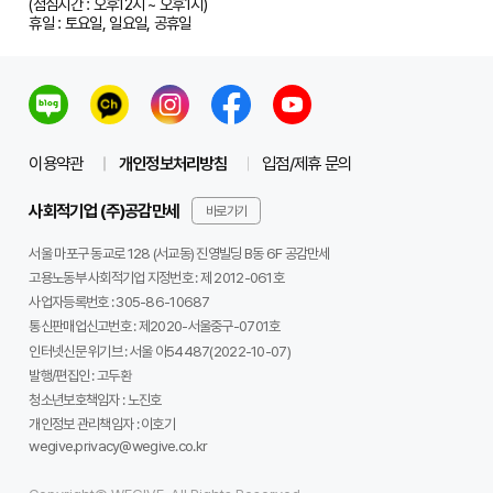
(점심시간 : 오후12시 ~ 오후1시)
휴일 : 토요일, 일요일, 공휴일
이용약관
개인정보처리방침
입점/제휴 문의
사회적기업 (주)공감만세
바로가기
서울 마포구 동교로 128 (서교동) 진영빌딩 B동 6F 공감만세
고용노동부 사회적기업 지정번호 : 제 2012-061호
사업자등록번호 :
305-86-10687
통신판매업신고번호 :
제2020-서울중구-0701호
인터넷신문 위기브 :
서울 아54487(2022-10-07)
발행/편집인 :
고두환
청소년보호책임자 :
노진호
개인정보 관리책임자 :
이호기
wegive.privacy@wegive.co.kr