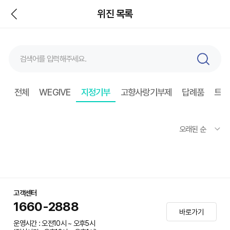
뒤
위진 목록
검
색
전체
WEGIVE
지정기부
고향사랑기부제
답례품
트래
고객센터
1660-2888
바로가기
운영시간 : 오전10시 ~ 오후5시