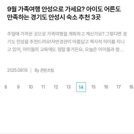
9월 가족여행 안성으로 가세요? 아이도 어른도
만족하는 경기도 안성시 숙소 추천 3곳
주말에 가까운 곳으로 가족여행을 계획하고 계신가요? 그렇다면 경
기도 안성을 추천드려요!자연경관이 아름답고 역사적 의미를 지니
고 있어, 아이들의 교육에도 정말 좋거든요. 오늘은 아이들과 함께
오감 만족하기 좋은 경기도 안성시 숙소 세 곳을 알려 드릴게요. ✨
핵심 요약! 1️⃣ 서울 근교 안성시는 아이와 어른 모두 만족하는 가족
2025.08.19
By 콘텐츠팀
여행지예요 2️⃣ 골프리조트부터 농촌체험까지 다양한 숙소 선택 가
능해요 3️⃣ 고향사랑기부제로 안성사랑카드 받으면 여행비 절약돼
8
9
10
11
12
13
15
16
17
18
14
요 목차 1. 마에스트로 컨트리클럽 & 호텔 ...