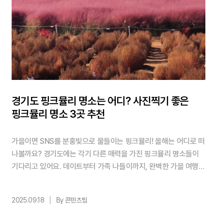
경기도 핑크뮬리 명소는 어디? 사진찍기 좋은
핑크뮬리 명소 3곳 추천
가을이면 SNS를 분홍빛으로 물들이는 핑크뮬리! 올해는 어디로 떠
나볼까요? 경기도에는 각기 다른 매력을 가진 핑크뮬리 명소들이
기다리고 있어요. 데이트부터 가족 나들이까지, 완벽한 가을 여행지
를 소개해드릴게요. ✨핵심 요약! 1️⃣ 경기도 핑크뮬리 명소 TOP3:
안성 팜랜드, 양주 나리공원, 평택 바람새마을 2️⃣ 10월 중순~11월
2025.09.18
By 콘텐츠팀
초가 절정기, 오전 촬영이 가장 예쁘게 나와요 3️⃣ 안성 핑크뮬리 구
경 후 고향사랑기부로 안성 특산품도 받아보세요 목차 1. 가을 데이