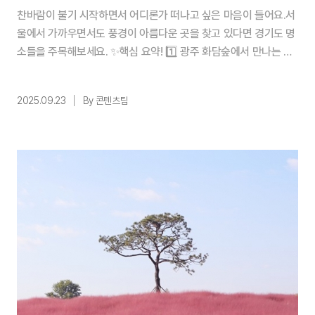
찬바람이 불기 시작하면서 어디론가 떠나고 싶은 마음이 들어요.서
울에서 가까우면서도 풍경이 아름다운 곳을 찾고 있다면 경기도 명
소들을 주목해보세요. ✨핵심 요약! 1️⃣ 광주 화담숲에서 만나는 48
0여 종의 단풍나무와 모노레일 체험 2️⃣ 포천 아트밸리의 에메랄드
호수와 웅장한 채석장 풍경 3️⃣ 안성팜랜드의 핑크뮬리와 코스모스
2025.09.23
By 콘텐츠팀
가 만드는 가을 정취 목차 1. 화담숲, 국내 최다 품종 단풍나무와의
만남 2. 포천 아트밸리, 예술과 자연이 어우러진 특별한 공간 3. 안
성팜랜드, 핑크빛 물결과 코스모스 ...