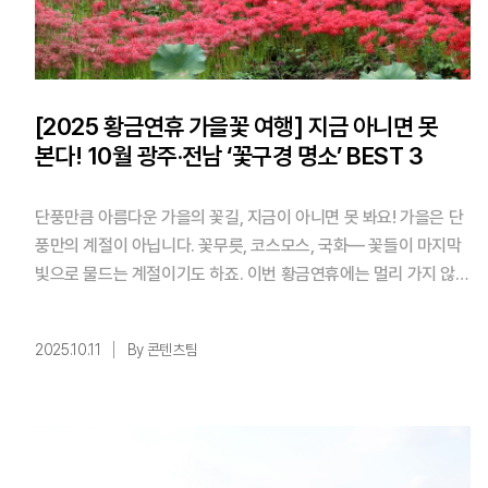
[2025 황금연휴 가을꽃 여행] 지금 아니면 못
본다! 10월 광주·전남 ‘꽃구경 명소’ BEST 3
단풍만큼 아름다운 가을의 꽃길, 지금이 아니면 못 봐요! 가을은 단
풍만의 계절이 아닙니다. 꽃무릇, 코스모스, 국화— 꽃들이 마지막
빛으로 물드는 계절이기도 하죠. 이번 황금연휴에는 멀리 가지 않아
도 충분히 아름다운 곳, 광주와 근교에서 즐기는 ‘꽃구경 나들이 명
소 3곳’을 소개할게요. ✨핵심 요약! 1️⃣ 코스모스, 국화, 꽃무릇 —
2025.10.11
By 콘텐츠팀
가을의 색을 완성하는 꽃구경 명소 총정리 2️⃣ 광주·화순&midd ...