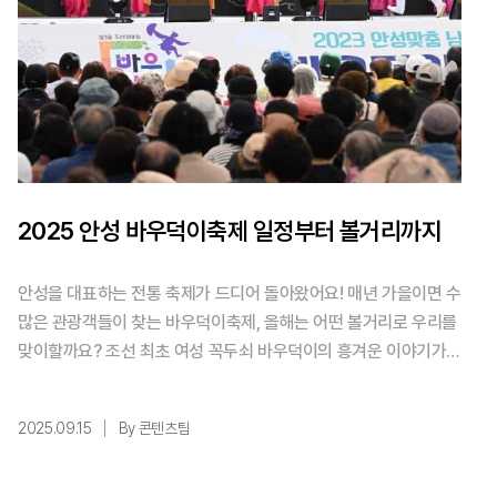
2025 안성 바우덕이축제 일정부터 볼거리까지
안성을 대표하는 전통 축제가 드디어 돌아왔어요! 매년 가을이면 수
많은 관광객들이 찾는 바우덕이축제, 올해는 어떤 볼거리로 우리를
맞이할까요? 조선 최초 여성 꼭두쇠 바우덕이의 흥겨운 이야기가 2
025년에도 계속됩니다. ✨핵심 요약! 1️⃣ 10월 9일부터 12일까지
4일간2025 안성 바우덕이축제 개최 2️⃣ 남사당놀이 6마당 공연
2025.09.15
By 콘텐츠팀
과 체험 프로그램으로 전통문화 만끽하기 3️⃣ 안성사랑카드 3만원
권으로 축제 현장에서 알뜰하게 즐기기 목차 1. 2025 안성 바우덕
이축제 일정과 장소 완벽 정리 2. 놓 ...