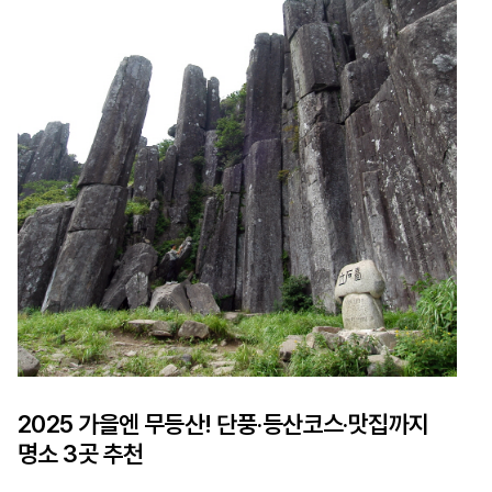
2025 가을엔 무등산! 단풍·등산코스·맛집까지
명소 3곳 추천