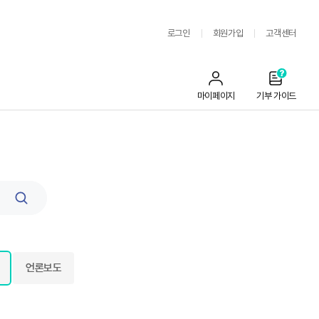
로그인
회원가입
고객센터
마이페이지
기부 가이드
검
색
언론보도