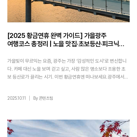
[2025 황금연휴 완벽 가이드] 가을광주
여행코스 총정리 | 노을 맛집·초보등산·피크닉
명소까지
가을빛이 무르익는 요즘, 광주는 가장 ‘감성적인 도시’로 변신합니
다. 카페 대신 노을 보며 걷고 싶고, 사람 많은 명소보다 조용한 초
보 등산로가 끌리는 시기. 이번 황금연휴엔 떠나보세요.광주에서만
느낄 수 있는 힐링 코스 3곳을 소개합니다. ✨핵심 요약! 1️⃣ 황금연
휴엔 광주로! 노을, 억새, 수목원이 만드는 가을 힐링 여행 2️⃣ 초보
2025.10.11
By 콘텐츠팀
자도 걷기 좋은 무등산 장불재, 인생샷 명소 서창조망대, 도심 속 광
주시립수목원 3️⃣ 여행 후엔 고 ...