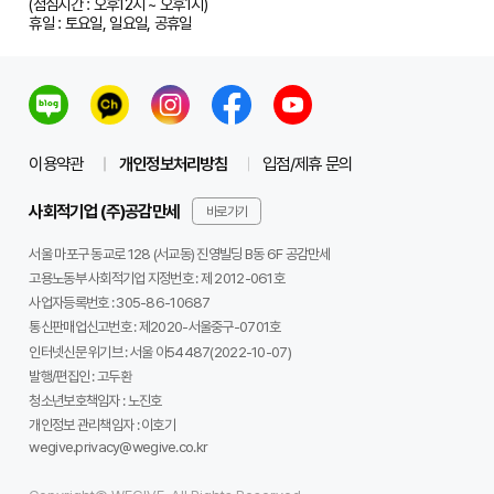
(점심시간 : 오후12시 ~ 오후1시)
휴일 : 토요일, 일요일, 공휴일
이용약관
개인정보처리방침
입점/제휴 문의
사회적기업 (주)공감만세
바로가기
서울 마포구 동교로 128 (서교동) 진영빌딩 B동 6F 공감만세
고용노동부 사회적기업 지정번호 : 제 2012-061호
사업자등록번호 :
305-86-10687
통신판매업신고번호 :
제2020-서울중구-0701호
인터넷신문 위기브 :
서울 아54487(2022-10-07)
발행/편집인 :
고두환
청소년보호책임자 :
노진호
개인정보 관리책임자 :
이호기
wegive.privacy@wegive.co.kr