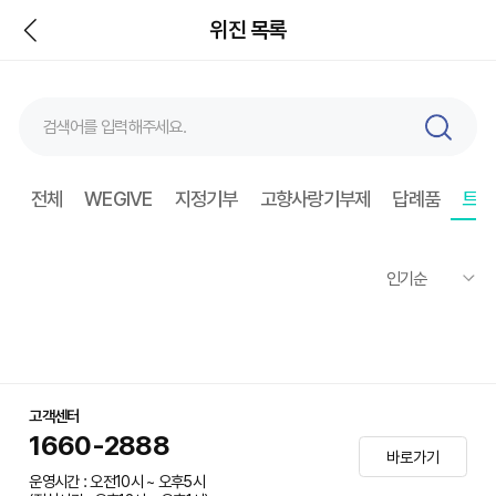
뒤
위진 목록
검
색
전체
WEGIVE
지정기부
고향사랑기부제
답례품
트래
고객센터
1660-2888
바로가기
운영시간 : 오전10시 ~ 오후5시