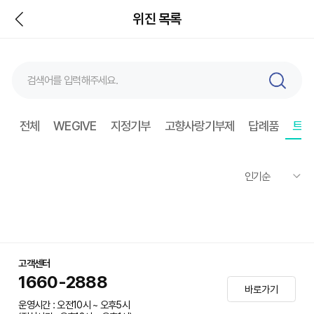
뒤
위진 목록
검
색
전체
WEGIVE
지정기부
고향사랑기부제
답례품
트래
고객센터
1660-2888
바로가기
운영시간 : 오전10시 ~ 오후5시