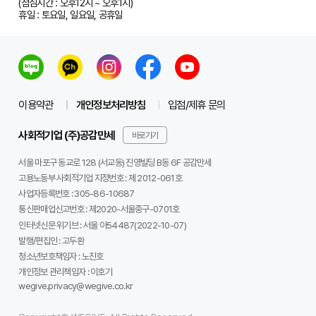
(점심시간 : 오후12시 ~ 오후1시)
휴일 : 토요일, 일요일, 공휴일
이용약관
개인정보처리방침
입점/제휴 문의
사회적기업 (주)공감만세
바로가기
서울 마포구 동교로 128 (서교동) 진영빌딩 B동 6F 공감만세
고용노동부 사회적기업 지정번호 : 제 2012-061호
사업자등록번호 :
305-86-10687
통신판매업신고번호 :
제2020-서울중구-0701호
인터넷신문 위기브 :
서울 아54487(2022-10-07)
발행/편집인 :
고두환
청소년보호책임자 :
노진호
개인정보 관리책임자 :
이호기
wegive.privacy@wegive.co.kr