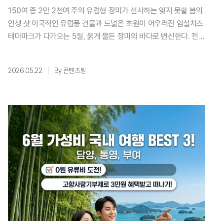
150여 종 2만 2천여 주의 유럽형 장미가 선사하는 잊지 못할 봄의
인생 샷 이국적인 유럽풍 건물과 드넓은 초원이 어우러진 임실치즈
테마파크가 다가오는 5월, 붉게 물든 장미의 바다로 변신한다. 전북
특별자치도 임실군이 올해 처음으로 야심 차게 선보이는 ‘2026 임
실N장미축제’가 바로 그 무대다. 오는 5월 28일부터 31일까지 4
2026.05.22
By 콘텐츠팀
일간 개최되는 이번 축제는 수만 송이의 장미와 함께 다채로운 콘텐
츠가 더해져 방문객들의 오감을 완벽하게 매료시킬 준비를 마쳤다.
아시아의 유럽 정원, 2만 평 규 ...