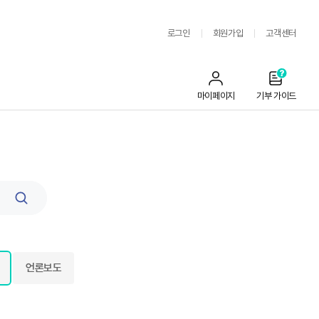
로그인
회원가입
고객센터
마이페이지
기부 가이드
검
색
언론보도