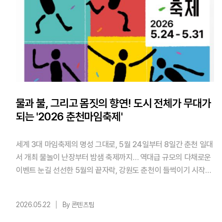
물과 불, 그리고 몸짓의 향연! 도시 전체가 무대가
되는 '2026 춘천마임축제'
세계 3대 마임축제의 명성 그대로, 5월 24일부터 8일간 춘천 일대
서 개최 물놀이 난장부터 밤샘 축제까지… 역대급 규모의 다채로운
이벤트 눈길 선선한 5월의 끝자락, 강원도 춘천이 들썩이기 시작한
다. 문화체육관광부 ‘명예문화관광축제’이자 ‘로컬100’에 선정된
대한민국 대표 공연예술축제, ‘2026 제38회 춘천마임축제’가 5월
2026.05.22
By 콘텐츠팀
24일(일)부터 31일(일)까지 8일간 화려한 막을 올린다. 올해 축제
의 주제는 ‘몸풍경& ...