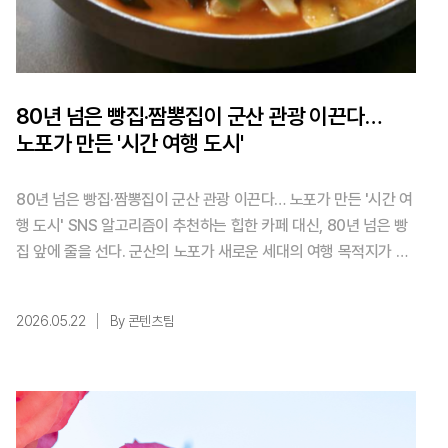
80년 넘은 빵집·짬뽕집이 군산 관광 이끈다…
노포가 만든 '시간 여행 도시'
80년 넘은 빵집·짬뽕집이 군산 관광 이끈다… 노포가 만든 '시간 여
행 도시' SNS 알고리즘이 추천하는 힙한 카페 대신, 80년 넘은 빵
집 앞에 줄을 선다. 군산의 노포가 새로운 세대의 여행 목적지가 되
고 있다. （사진 출처＝군산시） 요즘 군산 여행 검색어 상위권은
화려한 신상 맛집이 아니다. '이성당 웨이팅', '복성루 줄', '군산 짬
2026.05.22
By 콘텐츠팀
뽕'. 수십 년 된 가게들이 검색어를 채우고 있다. 변화가 빠른 시대일
수록 ...