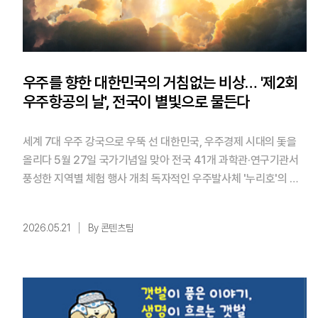
우주를 향한 대한민국의 거침없는 비상… '제2회
우주항공의 날', 전국이 별빛으로 물든다
세계 7대 우주 강국으로 우뚝 선 대한민국, 우주경제 시대의 돛을
올리다 5월 27일 국가기념일 맞아 전국 41개 과학관·연구기관서
풍성한 지역별 체험 행사 개최 독자적인 우주발사체 '누리호'의 잇
따른 발사 성공, 달 궤도를 누비는 탐사선 '다누리'의 눈부신 활약.
불과 몇 년 전만 해도 머나먼 꿈처럼 여겨졌던 우주가 이제 대한민
2026.05.21
By 콘텐츠팀
국의 확실한 미래 먹거리이자 현실로 다가왔다. 세계 7대 우주 강국
반열에 당당히 이름을 올린 대한민국의 우주항공 산업은 이제 '추격
자 ...