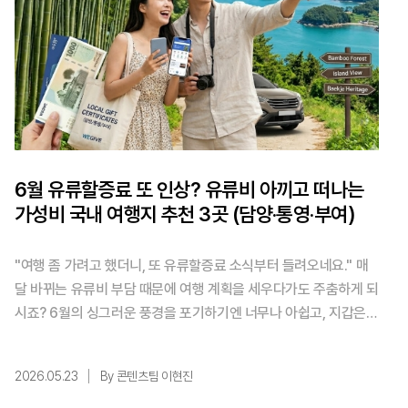
6월 유류할증료 또 인상? 유류비 아끼고 떠나는
가성비 국내 여행지 추천 3곳 (담양·통영·부여)
"여행 좀 가려고 했더니, 또 유류할증료 소식부터 들려오네요." 매
달 바뀌는 유류비 부담 때문에 여행 계획을 세우다가도 주춤하게 되
시죠? 6월의 싱그러운 풍경을 포기하기엔 너무나 아쉽고, 지갑은
가벼운 당신을 위해 준비했습니다. 기름값 걱정은 내려놓고, 오히려
지역에서 혜택을 돌려받으며 떠나는 '공짜 여행 치트키'가 있다면
2026.05.23
By 콘텐츠팀 이현진
어떨까요? 오늘 이 포스팅 하나만 정독하시면, 올여름 여행 예산을
3만 원 이상 확실하게 아끼는 비법부터, 지역별 알짜배기 여행 코스