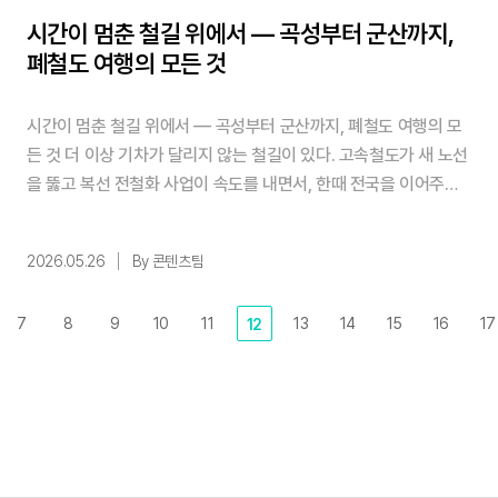
시간이 멈춘 철길 위에서 — 곡성부터 군산까지,
폐철도 여행의 모든 것
시간이 멈춘 철길 위에서 — 곡성부터 군산까지, 폐철도 여행의 모
든 것 더 이상 기차가 달리지 않는 철길이 있다. 고속철도가 새 노선
을 뚫고 복선 전철화 사업이 속도를 내면서, 한때 전국을 이어주던
간이역과 철로들이 하나씩 운행을 멈췄다. 그 위로 풀이 자라고 녹
이 슬었다. 그런데 이상한 일이 벌어졌다. 사람들이 오히려 그 녹슨
2026.05.26
By 콘텐츠팀
철길을 찾아 나서기 시작한 것이다. 폐철도 여행은 단순한 복고 취
향이 아니다. 빠르고 편리한 것들이 넘쳐나는 시대에, 느리고 낡고
7
8
9
10
11
13
14
15
16
17
12
조금 불편한 것들이 주는 위로가 있다. 기적 소 ...