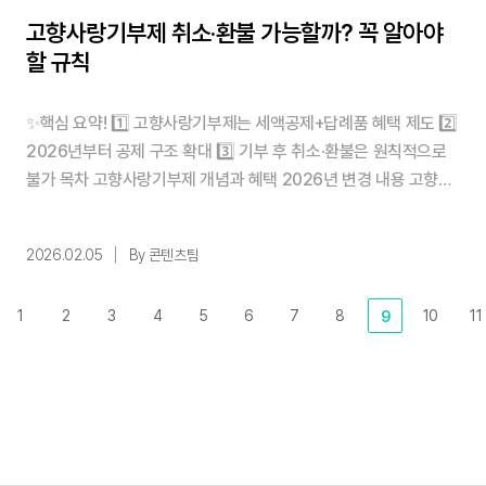
고향사랑기부제 취소·환불 가능할까? 꼭 알아야
할 규칙
✨핵심 요약! 1️⃣ 고향사랑기부제는 세액공제+답례품 혜택 제도 2️⃣
2026년부터 공제 구조 확대 3️⃣ 기부 후 취소·환불은 원칙적으로
불가 목차 고향사랑기부제 개념과 혜택 2026년 변경 내용 고향사
랑기부제, 취소·환불 가능할까? 1. 고향사랑기부제 개념과 혜택 고
향사랑기부제는 개인이 원하는 지방자치단체에 기부하고, 세액공
2026.02.05
By 콘텐츠팀
제와 답례품을 받을 수 있는 제도입니다. 연말정산에서 10만원까지
전액, 10만원 초과 20만원 이하는 44% ...
1
2
3
4
5
6
7
8
10
11
9