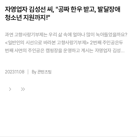
자영업자 김성선 씨, "공짜 한우 받고, 발달장애
청소년 지원까지!"
과연 고향사랑기부제는 우리 삶 속에 얼마나 많이 녹아들었을까요?
<일반인의 시선으로 바라본 고향사랑기부제> 2번째 주인공은두
번째 사연의 주인공은 캠핑장을 운영하고 계시는 자영업자 김성선
님입니다. 함께 기부자를만나러 가볼까요? ▲ 김성선씨 Q.안녕하
세요, 기부자분들에게 자기소개 부탁드릴게요! A.안녕하세요, 대전
2023.11.08
By 콘텐츠팀
에서 캠핑장을 운영하는 자영업자 50대 초반 김성선입니다. Q.고
향사랑기부제 전도사라는 별명이 있으시던데, 그 계기가 무엇인가
요? A. 뉴 ...