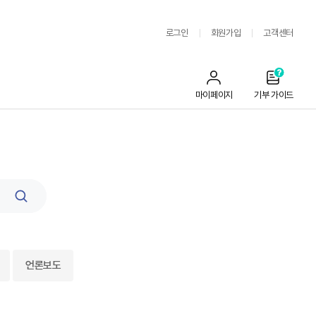
로그인
회원가입
고객센터
마이페이지
기부 가이드
검
색
언론보도