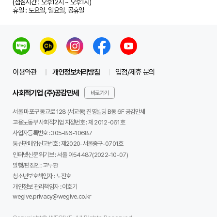
(점심시간 : 오후12시 ~ 오후1시)
휴일 : 토요일, 일요일, 공휴일
이용약관
개인정보처리방침
입점/제휴 문의
사회적기업 (주)공감만세
바로가기
서울 마포구 동교로 128 (서교동) 진영빌딩 B동 6F 공감만세
고용노동부 사회적기업 지정번호 : 제 2012-061호
사업자등록번호 :
305-86-10687
통신판매업신고번호 :
제2020-서울중구-0701호
인터넷신문 위기브 :
서울 아54487(2022-10-07)
발행/편집인 :
고두환
청소년보호책임자 :
노진호
개인정보 관리책임자 :
이호기
wegive.privacy@wegive.co.kr