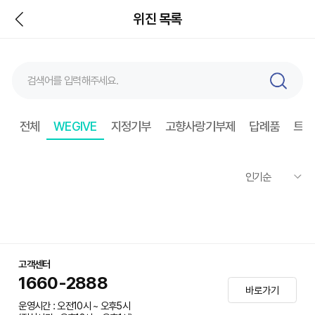
뒤
위진 목록
검
색
전체
WEGIVE
지정기부
고향사랑기부제
답례품
트래
고객센터
1660-2888
바로가기
운영시간 : 오전10시 ~ 오후5시