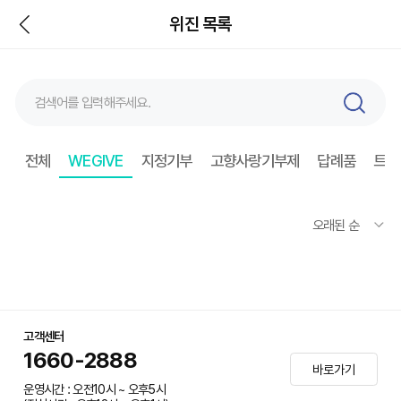
뒤
위진 목록
검
색
전체
WEGIVE
지정기부
고향사랑기부제
답례품
트래
고객센터
1660-2888
바로가기
운영시간 : 오전10시 ~ 오후5시