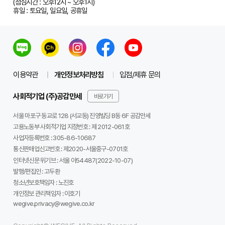
(점심시간 : 오후12시 ~ 오후1시)
휴일 : 토요일, 일요일, 공휴일
이용약관
개인정보처리방침
입점/제휴 문의
사회적기업 (주)공감만세
바로가기
서울 마포구 동교로 128 (서교동) 진영빌딩 B동 6F 공감만세
고용노동부 사회적기업 지정번호 : 제 2012-061호
사업자등록번호 :
305-86-10687
통신판매업신고번호 :
제2020-서울중구-0701호
인터넷신문 위기브 :
서울 아54487(2022-10-07)
발행/편집인 :
고두환
청소년보호책임자 :
노진호
개인정보 관리책임자 :
이호기
wegive.privacy@wegive.co.kr