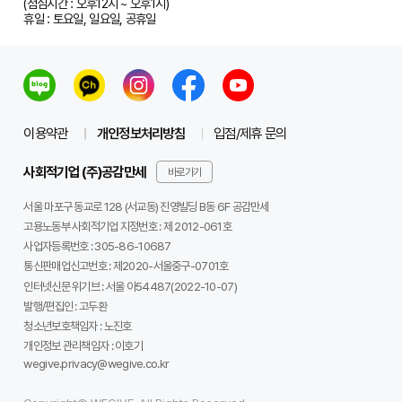
(점심시간 : 오후12시 ~ 오후1시)
휴일 : 토요일, 일요일, 공휴일
이용약관
개인정보처리방침
입점/제휴 문의
사회적기업 (주)공감만세
바로가기
서울 마포구 동교로 128 (서교동) 진영빌딩 B동 6F 공감만세
고용노동부 사회적기업 지정번호 : 제 2012-061호
사업자등록번호 :
305-86-10687
통신판매업신고번호 :
제2020-서울중구-0701호
인터넷신문 위기브 :
서울 아54487(2022-10-07)
발행/편집인 :
고두환
청소년보호책임자 :
노진호
개인정보 관리책임자 :
이호기
wegive.privacy@wegive.co.kr