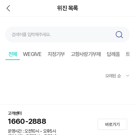
뒤
위진 목록
검
색
전체
WEGIVE
지정기부
고향사랑기부제
답례품
트래
고객센터
1660-2888
바로가기
운영시간 : 오전10시 ~ 오후5시